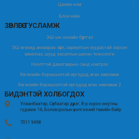
Цахим ном
Блокчейн
ЗӨВЛӨГӨӨ ТУСЛАМЖ
ЭШ-ын онлайн бүртгэл
ЭШ өгөхөд анхаарах зүйл, хариултын хуудастай хэрхэн
ажиллах, шууд засалтын шилэн технологи
Нээлттэй даалгаврын санд нэвтрэх
Хөгжлийн бэрхшээлтэй иргэдэд өгөх зөвлөмж
Хөгжлийн бэрхшээлтэй иргэдэд өгөх зөвлөмж 2
БИДЭНТЭЙ ХОЛБОГДОХ
Улаанбаатар, Сүхбаатар дүүрэг, 8-р хороо оюутны
гудамж-16, Боловсролын үнэлгээний төвийн байр
7011 9498