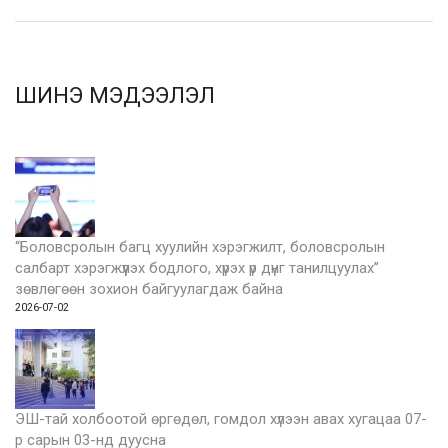
ШИНЭ МЭДЭЭЛЭЛ
“Боловсролын багц хуулийн хэрэгжилт, боловсролын
салбарт хэрэгжүүлэх бодлого, хүрэх үр дүнг танилцуулах”
зөвлөгөөн зохион байгуулагдаж байна
2026-07-02
ЭШ-тай холбоотой өргөдөл, гомдол хүлээн авах хугацаа 07-
р сарын 03-нд дуусна