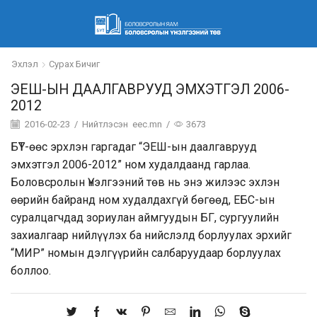
Эхлэл
Сурах Бичиг
ЭЕШ-ЫН ДААЛГАВРУУД ЭМХЭТГЭЛ 2006-
2012
2016-02-23
/
Нийтлэсэн
eec.mn
/
3673
БҮТ-өөс эрхлэн гаргадаг “ЭЕШ-ын даалгаврууд
эмхэтгэл 2006-2012” ном худалдаанд гарлаа.
Боловсролын Үнэлгээний төв нь энэ жилээс эхлэн
өөрийн байранд ном худалдахгүй бөгөөд, ЕБС-ын
суралцагчдад зориулан аймгуудын БГ, сургуулийн
захиалгаар нийлүүлэх ба нийслэлд борлуулах эрхийг
“МИР” номын дэлгүүрийн салбаруудаар борлуулах
боллоо.