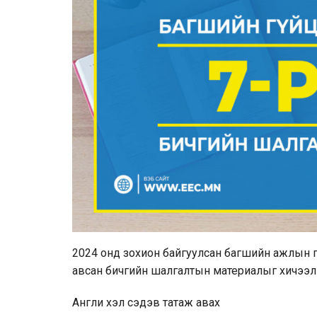
2024 онд зохион байгуулсан багшийн ажлын гүй
авсан бичгийн шалгалтын материалыг хичээл т
Англи хэл
сэдэв татаж авах