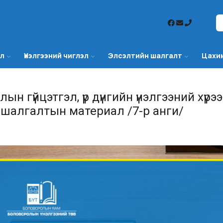
эл
Үнэлгээний чиглэл
Элсэлтийн шалгалт
Цахи
н гүйцэтгэл, үр дүнгийн үнэлгээний хүрэ
 шалгалтын материал /7-р анги/