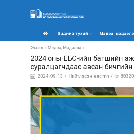
Бидний тухай
Мэдээ, мэдээл
Эхлэл
Мэдээ, Мэдээлэл
2024 оны ЕБС-ийн багшийн ажлы
суралцагчдаас авсан бичгийн
2024-09-13
/
Нийтлэсэн
eec.mn
/
88320