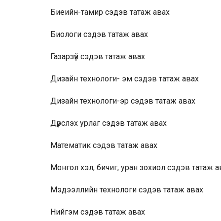
Биеийн-тамир
сэдэв татаж авах
Биологи
сэдэв татаж авах
Газарзүй
сэдэв татаж авах
Дизайн технологи- эм
сэдэв татаж авах
Дизайн технологи-эр
сэдэв татаж авах
Дүрслэх урлаг
сэдэв татаж авах
Математик
сэдэв татаж авах
Монгол хэл, бичиг, уран зохиол
сэдэв татаж а
Мэдээллийн технологи
сэдэв татаж авах
Нийгэм
сэдэв татаж авах