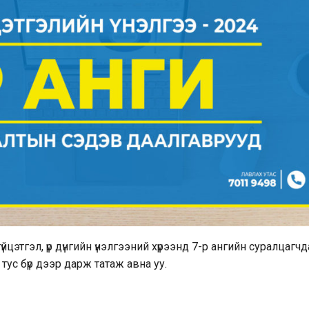
цэтгэл, үр дүнгийн үнэлгээний хүрээнд 7-р ангийн суралцагчд
ус бүр дээр дарж татаж авна уу.