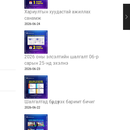
Хариултын хуудастай ажиллах
санамж
2026-06-24
2026 оны элсэлтийн шалгалт 06-р
сарын 25-нд эхэлнэ
2026-06-23
Шалгалтад бүрдүүлэх баримт бичиг
2026-06-22