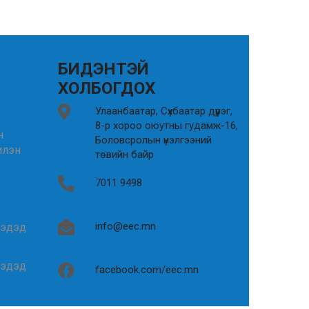
БИДЭНТЭЙ
ХОЛБОГДОХ
Улаанбаатар, Сүхбаатар дүүрэг,
8-р хороо оюутны гудамж-16,
н
Боловсролын үнэлгээний
илэн
төвийн байр
7011 9498
info@eec.mn
гэдэд
гэдэд
facebook.com/eec.mn