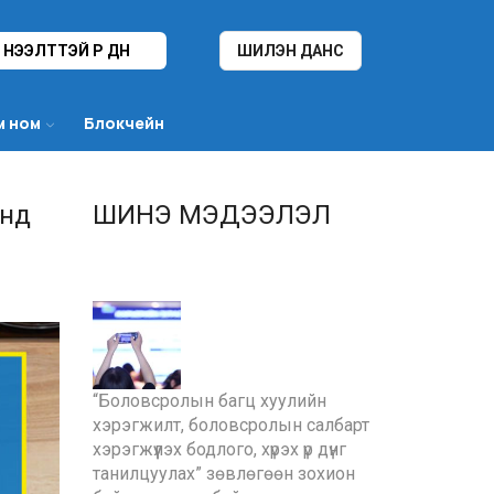
НЭЭЛТТЭЙ ҮР ДҮН
ШИЛЭН ДАНС
м ном
Блокчейн
энд
ШИНЭ МЭДЭЭЛЭЛ
“Боловсролын багц хуулийн
хэрэгжилт, боловсролын салбарт
хэрэгжүүлэх бодлого, хүрэх үр дүнг
танилцуулах” зөвлөгөөн зохион