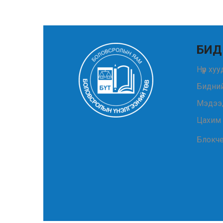
БИД
Нүүр ху
Бидний
Мэдээ
Цахим
Блокч