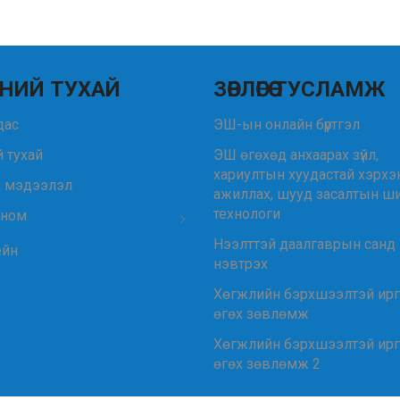
НИЙ ТУХАЙ
ЗӨВЛӨГӨӨ ТУСЛАМЖ
удас
ЭШ-ын онлайн бүртгэл
 тухай
ЭШ өгөхөд анхаарах зүйл,
хариултын хуудастай хэрхэ
, мэдээлэл
ажиллах, шууд засалтын ш
технологи
 ном
Нээлттэй даалгаврын санд
ейн
нэвтрэх
Хөгжлийн бэрхшээлтэй ир
өгөх зөвлөмж
Хөгжлийн бэрхшээлтэй ир
өгөх зөвлөмж 2