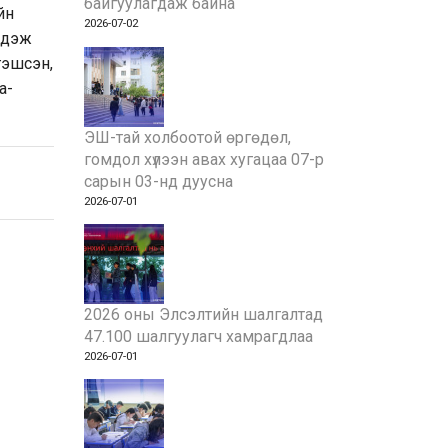
байгуулагдаж байна
йн
2026-07-02
рдэж
гэшсэн,
a-
ЭШ-тай холбоотой өргөдөл,
гомдол хүлээн авах хугацаа 07-р
сарын 03-нд дуусна
2026-07-01
2026 оны Элсэлтийн шалгалтад
47.100 шалгуулагч хамрагдлаа
2026-07-01