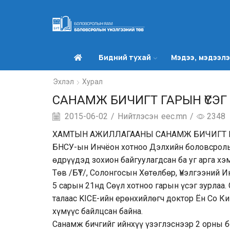
Бидний тухай
Мэдээ, мэдээл
Эхлэл
Хурал
САНАМЖ БИЧИГТ ГАРЫН ҮСЭГ
2015-06-02
/
Нийтлэсэн
eec.mn
/
2348
ХАМТЫН АЖИЛЛАГААНЫ САНАМЖ БИЧИГТ ГА
БНСУ-ын Инчёон хотноо Дэлхийн боловсролын
өдрүүдэд зохион байгуулагдсан ба уг арга 
Төв /БҮТ/, Солонгосын Хөтөлбөр, Үнэлгээний 
5 сарын 21нд Сөүл хотноо гарын үсэг зурлаа.
талаас KICE-ийн ерөнхийлөгч доктор Ён Со Ки
хүмүүс байлцсан байна.
Санамж бичгийг ийнхүү үзэглэснээр 2 орны 