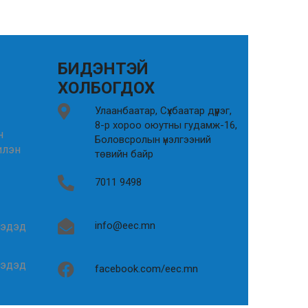
БИДЭНТЭЙ
ХОЛБОГДОХ
Улаанбаатар, Сүхбаатар дүүрэг,
8-р хороо оюутны гудамж-16,
н
Боловсролын үнэлгээний
илэн
төвийн байр
7011 9498
info@eec.mn
гэдэд
гэдэд
facebook.com/eec.mn