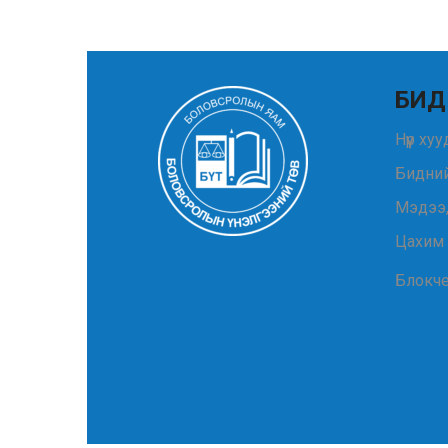
БИД
Нүүр ху
Бидний
Мэдээ
Цахим
Блокч