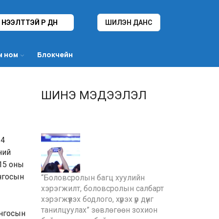
НЭЭЛТТЭЙ ҮР ДҮН
ШИЛЭН ДАНС
м ном
Блокчейн
ШИНЭ МЭДЭЭЛЭЛ
24
ний
015 оны
онгосын
“Боловсролын багц хуулийн
хэрэгжилт, боловсролын салбарт
хэрэгжүүлэх бодлого, хүрэх үр дүнг
танилцуулах” зөвлөгөөн зохион
онгосын