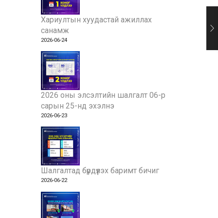
Хариултын хуудастай ажиллах
санамж
2026-06-24
2026 оны элсэлтийн шалгалт 06-р
сарын 25-нд эхэлнэ
2026-06-23
Шалгалтад бүрдүүлэх баримт бичиг
2026-06-22