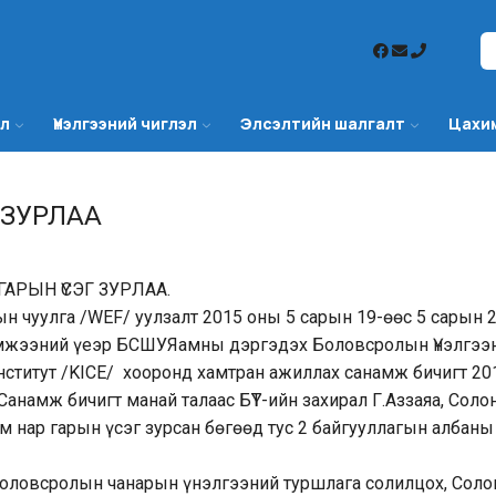
эл
Үнэлгээний чиглэл
Элсэлтийн шалгалт
Цахи
 ЗУРЛАА
РЫН ҮСЭГ ЗУРЛАА.
 чуулга /WEF/ уулзалт 2015 оны 5 сарын 19-өөс 5 сарын 
хэмжээний үеэр БСШУЯамны дэргэдэх Боловсролын Үнэлгээ
Институт /KICE/ хооронд хамтран ажиллах санамж бичигт 2
 Санамж бичигт манай талаас БҮТ-ийн захирал Г.Аззаяа, Сол
м нар гарын үсэг зурсан бөгөөд тус 2 байгууллагын албаны
боловсролын чанарын үнэлгээний туршлага солилцох, Сол