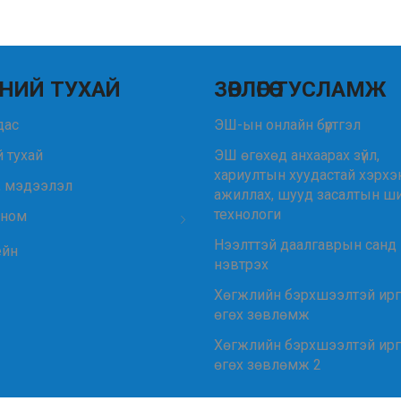
НИЙ ТУХАЙ
ЗӨВЛӨГӨӨ ТУСЛАМЖ
удас
ЭШ-ын онлайн бүртгэл
 тухай
ЭШ өгөхөд анхаарах зүйл,
хариултын хуудастай хэрхэ
, мэдээлэл
ажиллах, шууд засалтын ш
технологи
 ном
Нээлттэй даалгаврын санд
ейн
нэвтрэх
Хөгжлийн бэрхшээлтэй ир
өгөх зөвлөмж
Хөгжлийн бэрхшээлтэй ир
өгөх зөвлөмж 2