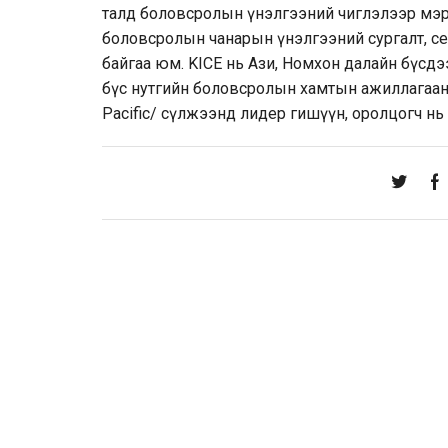
талд боловсролын үнэлгээний чиглэлээр мэр
боловсролын чанарын үнэлгээний сургалт, с
байгаа юм. KICE нь Ази, Номхон далайн бүсд
бүс нутгийн боловсролын хамтын ажиллагааны /
Pacific/ сүлжээнд лидер гишүүн, оролцогч нь