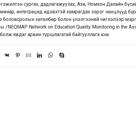
гэжилтэн сургах, дадлагажуулах, Ази, Номхон Далайн бүси
еминар, интеграцид идэвхтэй хамрагдах зэрэг нөхцлүүд бү
ээ боловсролын хөтөлбөр болон үнэлгээний чиглэлээр мэр
NEQMAP Network on Education Quality Monitoring in the Asi
 болж явдаг арвин туршлагатай байгууллага юм.