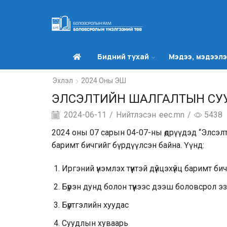
Бидний тухай
Мэдээ, мэдээл
Эхлэл
2024 Оны ЭШ
ЭЛСЭЛТИЙН ШАЛГАЛТЫН СУ
2024-06-11
/
Нийтлэсэн
eec.mn
/
5438
2024 оны 07 сарын 04-07-ны өдрүүдэд “Элсэл
баримт бичгийг бүрдүүлсэн байна. Үүнд:
Иргэний үнэмлэх түүнтэй дүйцэхүйц баримт би
Бүрэн дунд болон түүнээс дээш боловсрол 
Бүртгэлийн хуудас
Суудлын хуваарь