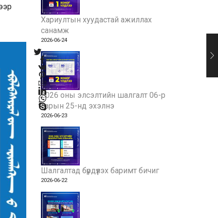
ээр
Хариултын хуудастай ажиллах
санамж
2026-06-24
2026 оны элсэлтийн шалгалт 06-р
сарын 25-нд эхэлнэ
2026-06-23
Шалгалтад бүрдүүлэх баримт бичиг
2026-06-22