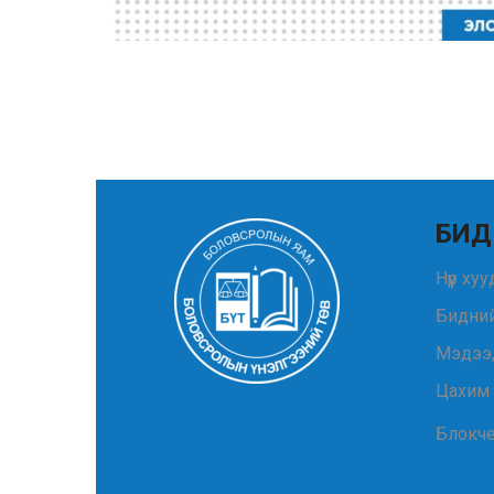
БИД
Нүүр ху
Бидний
Мэдээ
Цахим
Блокч