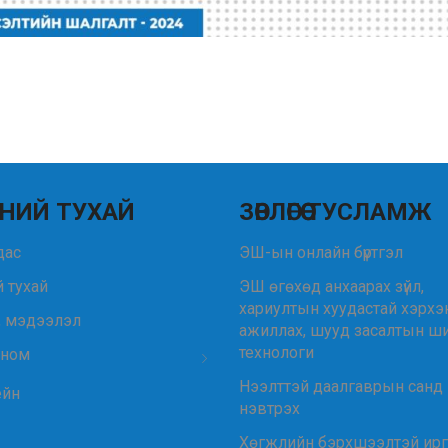
НИЙ ТУХАЙ
ЗӨВЛӨГӨӨ ТУСЛАМЖ
удас
ЭШ-ын онлайн бүртгэл
 тухай
ЭШ өгөхөд анхаарах зүйл,
хариултын хуудастай хэрхэ
, мэдээлэл
ажиллах, шууд засалтын ш
технологи
 ном
Нээлттэй даалгаврын санд
ейн
нэвтрэх
Хөгжлийн бэрхшээлтэй ир