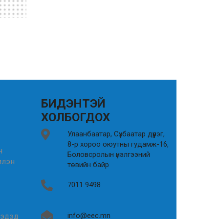
БИДЭНТЭЙ
ХОЛБОГДОХ
Улаанбаатар, Сүхбаатар дүүрэг,
8-р хороо оюутны гудамж-16,
н
Боловсролын үнэлгээний
илэн
төвийн байр
7011 9498
info@eec.mn
гэдэд