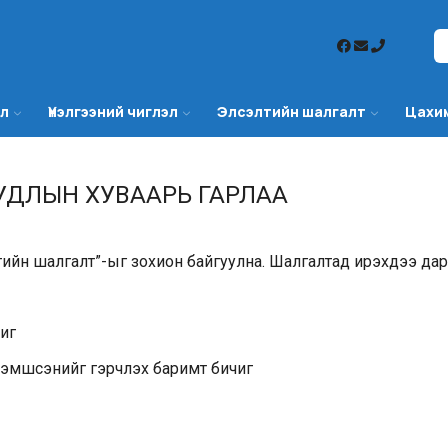
эл
Үнэлгээний чиглэл
Элсэлтийн шалгалт
Цахи
УДЛЫН ХУВААРЬ ГАРЛАА
тийн шалгалт”-ыг зохион байгуулна. Шалгалтад ирэхдээ дар
чиг
эзэмшсэнийг гэрчлэх баримт бичиг