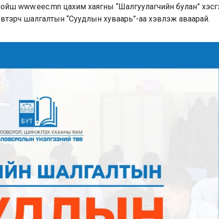
 хойш
www.eec.mn
цахим хаягны “Шалгуулагчийн булан” хэсг
 нэвтэрч шалгалтын “Суудлын хуваарь”-аа хэвлэж аваарай.