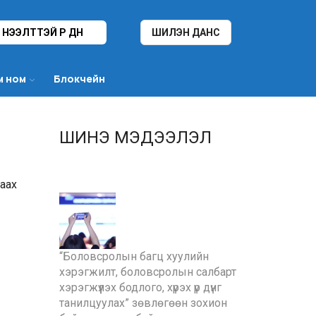
НЭЭЛТТЭЙ ҮР ДҮН
ШИЛЭН ДАНС
м ном
Блокчейн
ШИНЭ МЭДЭЭЛЭЛ
аах
“Боловсролын багц хуулийн
хэрэгжилт, боловсролын салбарт
хэрэгжүүлэх бодлого, хүрэх үр дүнг
танилцуулах” зөвлөгөөн зохион