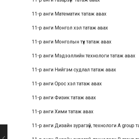
11-р анги Математик
татаж авах
11-р анги Монгол хэл
татаж авах
11-р анги Монголын түүх
татаж авах
11-р анги Мэдээллийн технологи
татаж авах
11-р анги Нийгэм судлал
татаж авах
11-р анги Орос хэл
татаж авах
11-р анги Физик
татаж авах
11-р анги Хими
татаж авах
11-р анги Дизайн зурагзүй, технологи A group
т