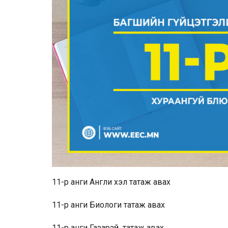
11-р анги Англи хэл
татаж авах
11-р анги Биологи
татаж авах
11-р анги Газарзүй
татаж авах