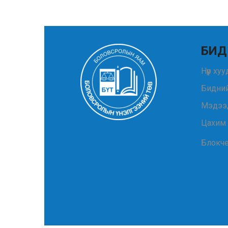
БИД
Нүүр ху
Бидний
Мэдээ
Цахим
Блокч