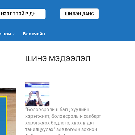
НЭЭЛТТЭЙ ҮР ДҮН
ШИЛЭН ДАНС
м ном
Блокчейн
ШИНЭ МЭДЭЭЛЭЛ
“Боловсролын багц хуулийн
хэрэгжилт, боловсролын салбарт
хэрэгжүүлэх бодлого, хүрэх үр дүнг
танилцуулах” зөвлөгөөн зохион