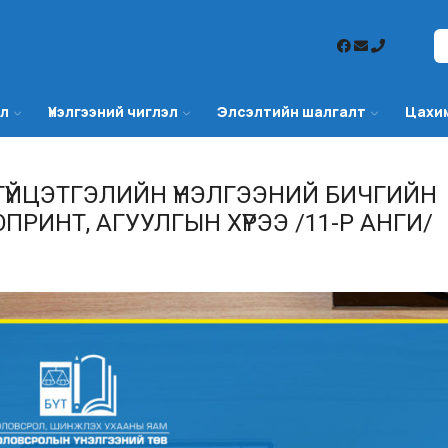
эл
Үнэлгээний чиглэл
Элсэлтийн шалгалт
Цахи
ГҮЙЦЭТГЭЛИЙН ҮНЭЛГЭЭНИЙ БИЧГИЙН
РИНТ, АГУУЛГЫН ХҮРЭЭ /11-Р АНГИ/