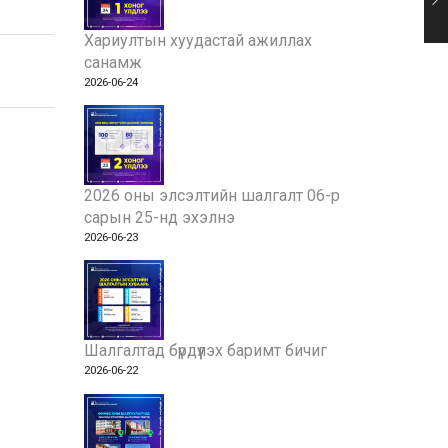
Хариултын хуудастай ажиллах
санамж
2026-06-24
2026 оны элсэлтийн шалгалт 06-р
сарын 25-нд эхэлнэ
2026-06-23
Шалгалтад бүрдүүлэх баримт бичиг
2026-06-22