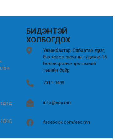
БИДЭНТЭЙ
ХОЛБОГДОХ
Улаанбаатар, Сүхбаатар дүүрэг,
8-р хороо оюутны гудамж-16,
н
Боловсролын үнэлгээний
илэн
төвийн байр
7011 9498
info@eec.mn
гэдэд
гэдэд
facebook.com/eec.mn