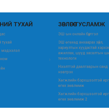
НИЙ ТУХАЙ
ЗӨВЛӨГӨӨ ТУСЛАМЖ
удас
ЭШ-ын онлайн бүртгэл
 тухай
ЭШ өгөхөд анхаарах зүйл,
хариултын хуудастай хэрхэ
, мэдээлэл
ажиллах, шууд засалтын ш
технологи
 ном
Нээлттэй даалгаврын санд
ейн
нэвтрэх
Хөгжлийн бэрхшээлтэй ир
өгөх зөвлөмж
Хөгжлийн бэрхшээлтэй ир
өгөх зөвлөмж 2