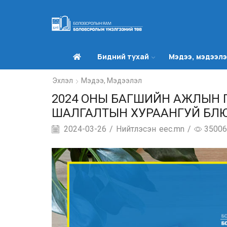
Бидний тухай
Мэдээ, мэдээл
Эхлэл
Мэдээ, Мэдээлэл
2024 ОНЫ БАГШИЙН АЖЛЫН 
ШАЛГАЛТЫН ХУРААНГУЙ БЛЮП
2024-03-26
/
Нийтлэсэн
eec.mn
/
35006