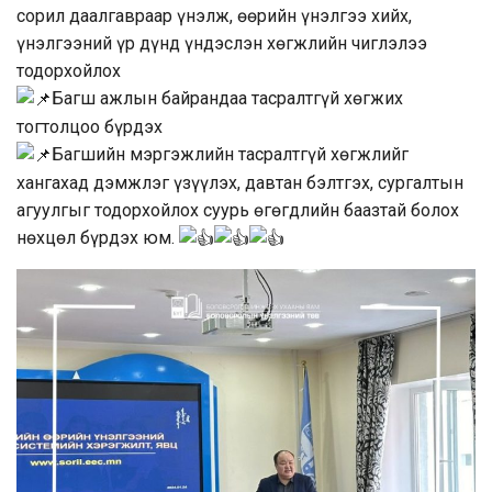
сорил даалгавраар үнэлж, өөрийн үнэлгээ хийх,
үнэлгээний үр дүнд үндэслэн хөгжлийн чиглэлээ
тодорхойлох
Багш ажлын байрандаа тасралтгүй хөгжих
тогтолцоо бүрдэх
Багшийн мэргэжлийн тасралтгүй хөгжлийг
хангахад дэмжлэг үзүүлэх, давтан бэлтгэх, сургалтын
агуулгыг тодорхойлох суурь өгөгдлийн баазтай болох
нөхцөл бүрдэх юм.