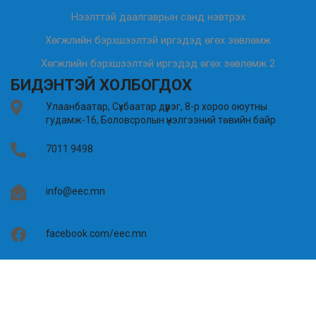
Нээлттэй даалгаврын санд нэвтрэх
Хөгжлийн бэрхшээлтэй иргэдэд өгөх зөвлөмж
Хөгжлийн бэрхшээлтэй иргэдэд өгөх зөвлөмж 2
БИДЭНТЭЙ ХОЛБОГДОХ
Улаанбаатар, Сүхбаатар дүүрэг, 8-р хороо оюутны
гудамж-16, Боловсролын үнэлгээний төвийн байр
7011 9498
info@eec.mn
facebook.com/eec.mn