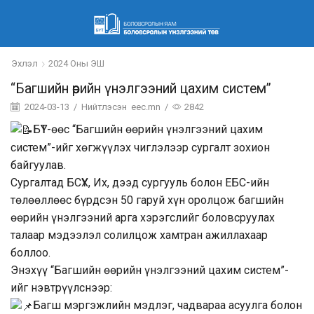
Эхлэл
2024 Оны ЭШ
“Багшийн өөрийн үнэлгээний цахим систем”
2024-03-13
/
Нийтлэсэн
eec.mn
/
2842
БҮТ-өөс “Багшийн өөрийн үнэлгээний цахим
систем”-ийг хөгжүүлэх чиглэлээр сургалт зохион
байгуулав.
Сургалтад БСҮХ, Их, дээд сургууль болон ЕБС-ийн
төлөөллөөс бүрдсэн 50 гаруй хүн оролцож багшийн
өөрийн үнэлгээний арга хэрэгслийг боловсруулах
талаар мэдээлэл солилцож хамтран ажиллахаар
боллоо.
Энэхүү “Багшийн өөрийн үнэлгээний цахим систем”-
ийг нэвтрүүлснээр:
Багш мэргэжлийн мэдлэг, чадвараа асуулга болон