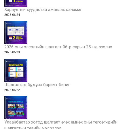
Хариултын хуудастай ажиллах санамж
2026-06-24
2026 оны элсэлтийн шалгалт 06-р сарын 25-нд эхэлнэ
2026-06-23
Шалгалтад бүрдүүлэх баримт бичиг
2026-06-22
Улаанбаатар хотод шалгалт өгөх өмнөх оны төгсөгчдийн
шалгалтын төвийн мэдээлэл