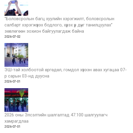
“Боловсролын багц хуулийн хэрэгжилт, боловсролын
салбарт хэрэгжүүлэх бодлого, хүрэх үр дүнг танилцуулах”
зөвлөгөөн зохион байгуулагдаж байна
2026-07-02
ЭШ-тай холбоотой өргөдөл, гомдол хүлээн авах хугацаа 07-
р сарын 03-нд дуусна
2026-07-01
2026 оны Элсэлтийн шалгалтад 47.100 шалгуулагч
хамрагдлаа
2026-07-01