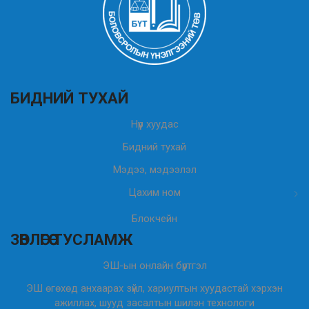
БИДНИЙ ТУХАЙ
Нүүр хуудас
Бидний тухай
Мэдээ, мэдээлэл
Цахим ном
Блокчейн
ЗӨВЛӨГӨӨ ТУСЛАМЖ
ЭШ-ын онлайн бүртгэл
ЭШ өгөхөд анхаарах зүйл, хариултын хуудастай хэрхэн
ажиллах, шууд засалтын шилэн технологи