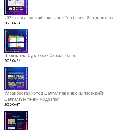
2026 оны элсэлтийн шалгалт 06-р сарын 25-нд эхэлнэ
2026-06-23
Шалгалтад бүрдүүлэх баримт бичиг
2026-06-22
Улаанбаатар хотод шалгалт өгөх өмнөх оны төгсөгчдийн
шалгалтын төвийн мэдээлэл
2026-06-17