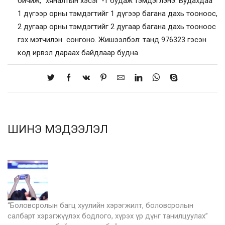
бичиж, “хяналтын хэсэг”-т будаж тэмдэглэнэ. Будахдаа
1 дүгээр орны тэмдэгтийг 1 дүгээр багана дахь тооноос,
2 дугаар орны тэмдэгтийг 2 дугаар багана дахь тооноос
гэх мэтчилэн сонгоно. Жишээлбэл: танд 976323 гэсэн
код ирвэл дараах байдлаар будна.
ШИНЭ МЭДЭЭЛЭЛ
“Боловсролын багц хуулийн хэрэгжилт, боловсролын
салбарт хэрэгжүүлэх бодлого, хүрэх үр дүнг танилцуулах”