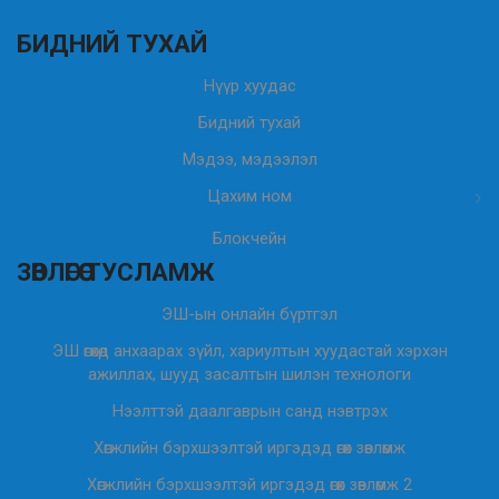
БИДНИЙ ТУХАЙ
Нүүр хуудас
Бидний тухай
Мэдээ, мэдээлэл
Цахим ном
Блокчейн
ЗӨВЛӨГӨӨ ТУСЛАМЖ
ЭШ-ын онлайн бүртгэл
ЭШ өгөхөд анхаарах зүйл, хариултын хуудастай хэрхэн
ажиллах, шууд засалтын шилэн технологи
Нээлттэй даалгаврын санд нэвтрэх
Хөгжлийн бэрхшээлтэй иргэдэд өгөх зөвлөмж
Хөгжлийн бэрхшээлтэй иргэдэд өгөх зөвлөмж 2