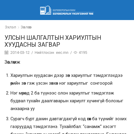
Эхлэл
Зөвлөгөөн
УЛСЫН ШАЛГАЛТЫН ХАРИУЛТЫН
ХУУДАСНЫ ЗАГВАР
2014-03-12
/
Нийтлэсэн
eec.mn
/
4195
Зөвлөмж
Хариултын хуудасан дээр зөв хариултыг тэмдэглэхдээ
өөрийн зөв гэж үзсэн зөвхөн нэг хариултыг сонгоорой
Нэг мөрөнд 2 ба түүнээс олон хариултыг тэмдэглэж
будвал тухайн даалгаварын хариулт хүчингүй болохыг
анхаарна уу
Сурагч бүрт дахин давтагдахгүй код өгөх ба түүнийг зохих
газруудад тэмдэглэнэ. Тухайлбал: “санамж” хэсэгт