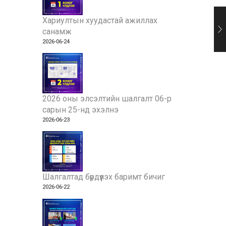
Хариултын хуудастай ажиллах
санамж
2026-06-24
2026 оны элсэлтийн шалгалт 06-р
сарын 25-нд эхэлнэ
2026-06-23
Шалгалтад бүрдүүлэх баримт бичиг
2026-06-22