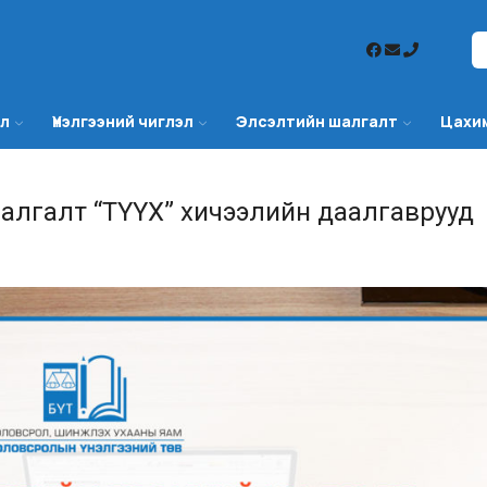
эл
Үнэлгээний чиглэл
Элсэлтийн шалгалт
Цахи
шалгалт “ТҮҮХ” хичээлийн даалгаврууд