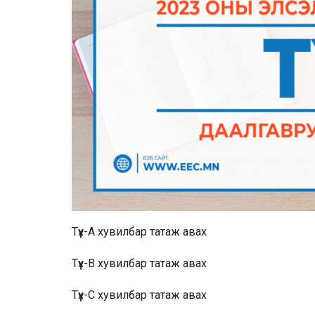
Түүх-A хувилбар
татаж авах
Түүх-B хувилбар
татаж авах
Түүх-C хувилбар
татаж авах