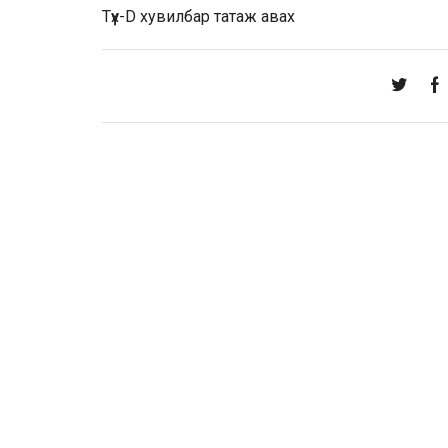
Түүх-D хувилбар
татаж авах