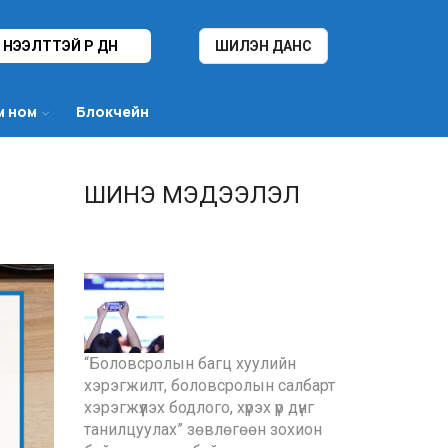
НЭЭЛТТЭЙ ҮР ДҮН
ШИЛЭН ДАНС
м ном
Блокчейн
ШИНЭ МЭДЭЭЛЭЛ
“Боловсролын багц хуулийн
хэрэгжилт, боловсролын салбарт
хэрэгжүүлэх бодлого, хүрэх үр дүнг
танилцуулах” зөвлөгөөн зохион