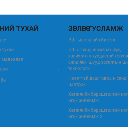
НИЙ ТУХАЙ
ЗӨВЛӨГӨӨ ТУСЛАМЖ
удас
ЭШ-ын онлайн бүртгэл
 тухай
ЭШ өгөхөд анхаарах зүйл,
хариултын хуудастай хэрхэ
, мэдээлэл
ажиллах, шууд засалтын ш
технологи
 ном
Нээлттэй даалгаврын санд
ейн
нэвтрэх
Хөгжлийн бэрхшээлтэй ир
өгөх зөвлөмж
Хөгжлийн бэрхшээлтэй ир
өгөх зөвлөмж 2