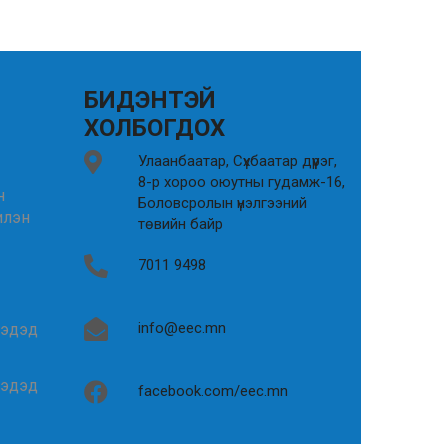
БИДЭНТЭЙ
ХОЛБОГДОХ
Улаанбаатар, Сүхбаатар дүүрэг,
8-р хороо оюутны гудамж-16,
н
Боловсролын үнэлгээний
илэн
төвийн байр
7011 9498
info@eec.mn
гэдэд
гэдэд
facebook.com/eec.mn