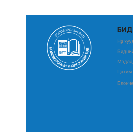
БИД
Нүүр ху
Бидний
Мэдээ
Цахим
Блокч