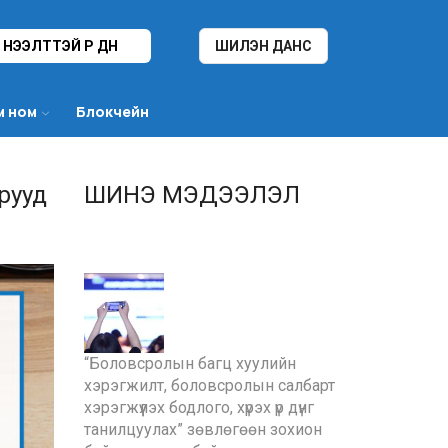
НЭЭЛТТЭЙ ҮР ДҮН
ШИЛЭН ДАНС
м ном
Блокчейн
рууд
ШИНЭ МЭДЭЭЛЭЛ
“Боловсролын багц хуулийн
хэрэгжилт, боловсролын салбарт
хэрэгжүүлэх бодлого, хүрэх үр дүнг
танилцуулах” зөвлөгөөн зохион