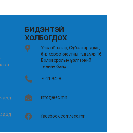
БИДЭНТЭЙ
ХОЛБОГДОХ
Улаанбаатар, Сүхбаатар дүүрэг,
8-р хороо оюутны гудамж-16,
н
Боловсролын үнэлгээний
илэн
төвийн байр
7011 9498
info@eec.mn
гэдэд
гэдэд
facebook.com/eec.mn