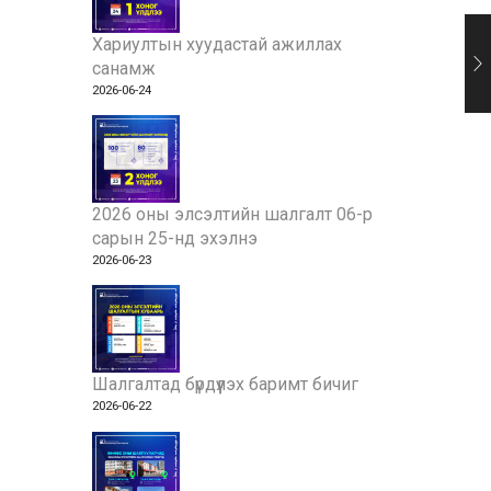
Хариултын хуудастай ажиллах
санамж
2026-06-24
2026 оны элсэлтийн шалгалт 06-р
сарын 25-нд эхэлнэ
2026-06-23
Шалгалтад бүрдүүлэх баримт бичиг
2026-06-22