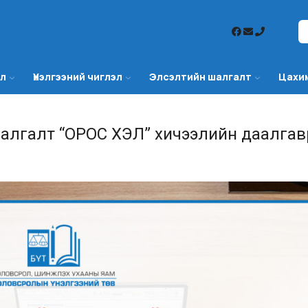
эл
Үнэлгээний чиглэл
Элсэлтийн шалгалт
Цахи
шалгалт “ОРОС ХЭЛ” хичээлийн даалгав