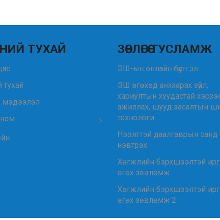
НИЙ ТУХАЙ
ЗӨВЛӨГӨӨ ТУСЛАМЖ
удас
ЭШ-ын онлайн бүртгэл
 тухай
ЭШ өгөхөд анхаарах зүйл,
хариултын хуудастай хэрхэ
, мэдээлэл
ажиллах, шууд засалтын ш
технологи
 ном
Нээлттэй даалгаврын санд
ейн
нэвтрэх
Хөгжлийн бэрхшээлтэй ир
өгөх зөвлөмж
Хөгжлийн бэрхшээлтэй ир
өгөх зөвлөмж 2