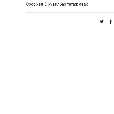
Орос хэл-D хувилбар
татаж авах