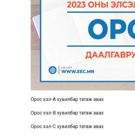
Орос хэл-A хувилбар
татаж авах
Орос хэл-B хувилбар
татаж авах
Орос хэл-C хувилбар
татаж авах