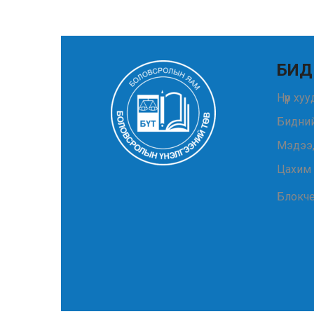
БИД
Нүүр ху
Бидний
Мэдээ
Цахим
Блокч