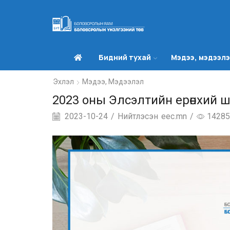
Бидний тухай
Мэдээ, мэдээл
Эхлэл
Мэдээ, Мэдээлэл
2023 оны Элсэлтийн ерөнхий 
2023-10-24
/
Нийтлэсэн
eec.mn
/
14285