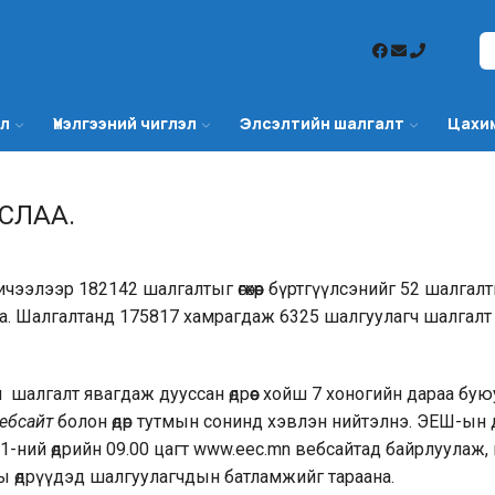
эл
Үнэлгээний чиглэл
Элсэлтийн шалгалт
Цахи
СЛАА.
ээлээр 182142 шалгалтыг өгөхөөр бүртгүүлсэнийг 52 шалгал
. Шалгалтанд 175817 хамрагдаж 6325 шалгуулагч шалгалт өг
шалгалт явагдаж дууссан өдрөөс хойш 7 хоногийн дараа бую
ебсайт
болон өдөр тутмын сонинд хэвлэн нийтэлнэ. ЭЕШ-ын 
1-ний өдрийн 09.00 цагт www.eec.mn вебсайтад байрлуулаж,
ы өдрүүдэд шалгуулагчдын батламжийг тараана.