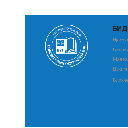
БИД
Нүүр ху
Бидний
Мэдээ
Цахим
Блокч