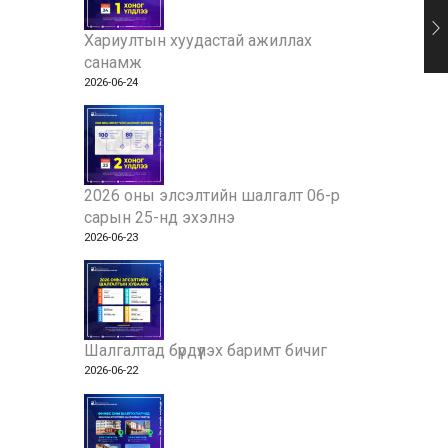
Хариултын хуудастай ажиллах
санамж
2026-06-24
2026 оны элсэлтийн шалгалт 06-р
сарын 25-нд эхэлнэ
2026-06-23
Шалгалтад бүрдүүлэх баримт бичиг
2026-06-22