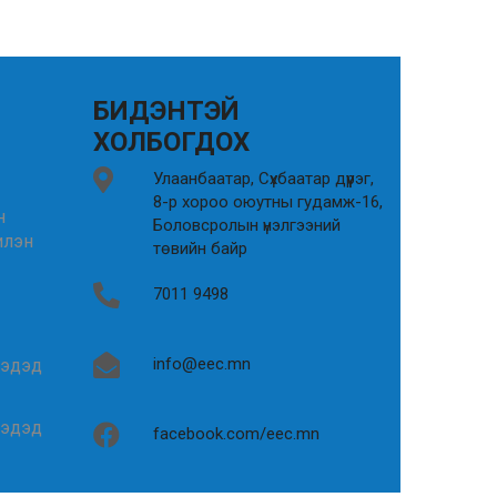
БИДЭНТЭЙ
ХОЛБОГДОХ
Улаанбаатар, Сүхбаатар дүүрэг,
8-р хороо оюутны гудамж-16,
н
Боловсролын үнэлгээний
илэн
төвийн байр
7011 9498
info@eec.mn
гэдэд
гэдэд
facebook.com/eec.mn