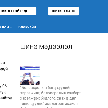
НЭЭЛТТЭЙ ҮР ДҮН
ШИЛЭН ДАНС
м ном
Блокчейн
ШИНЭ МЭДЭЭЛЭЛ
тын
өөгүй
у 06
“Боловсролын багц хуулийн
дүн,
хэрэгжилт, боловсролын салбарт
 нийтэд
хэрэгжүүлэх бодлого, хүрэх үр дүнг
танилцуулах” зөвлөгөөн зохион