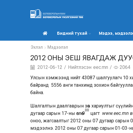
Бидний тухай
Мэдээ, мэдээл
Эхлэл
Мэдээлэл
2012 ОНЫ ЭЕШ ЯВАГДАЖ ДУУ
2012-06-12
/
Нийтлэсэн
eec.mn
/
2064
Улсын хэмжээнд нийт 43087 шалгуулагч 10 хич
байранд 5556 анги танхимд зохион байгууллаа
байна.
Шалгалтын даалгаврын зөв хариултыг сүүлийн 
00
дугаар сарын 17-ны өглөө 9
цагт
www.eec.mn в
оноо, жагсаалтыг 2012 оны 07 дугаар сарын 0
мэдээлнэ. 2012 оны 07 дугаар сарын 01-03-н