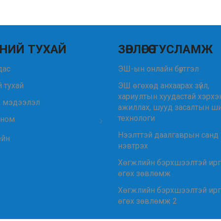
НИЙ ТУХАЙ
ЗӨВЛӨГӨӨ ТУСЛАМЖ
удас
ЭШ-ын онлайн бүртгэл
 тухай
ЭШ өгөхөд анхаарах зүйл,
хариултын хуудастай хэрхэ
, мэдээлэл
ажиллах, шууд засалтын ш
технологи
 ном
Нээлттэй даалгаврын санд
ейн
нэвтрэх
Хөгжлийн бэрхшээлтэй ир
өгөх зөвлөмж
Хөгжлийн бэрхшээлтэй ир
өгөх зөвлөмж 2