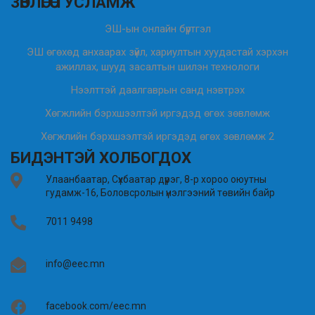
ЗӨВЛӨГӨӨ ТУСЛАМЖ
ЭШ-ын онлайн бүртгэл
ЭШ өгөхөд анхаарах зүйл, хариултын хуудастай хэрхэн
ажиллах, шууд засалтын шилэн технологи
Нээлттэй даалгаврын санд нэвтрэх
Хөгжлийн бэрхшээлтэй иргэдэд өгөх зөвлөмж
Хөгжлийн бэрхшээлтэй иргэдэд өгөх зөвлөмж 2
БИДЭНТЭЙ ХОЛБОГДОХ
Улаанбаатар, Сүхбаатар дүүрэг, 8-р хороо оюутны
гудамж-16, Боловсролын үнэлгээний төвийн байр
7011 9498
info@eec.mn
facebook.com/eec.mn