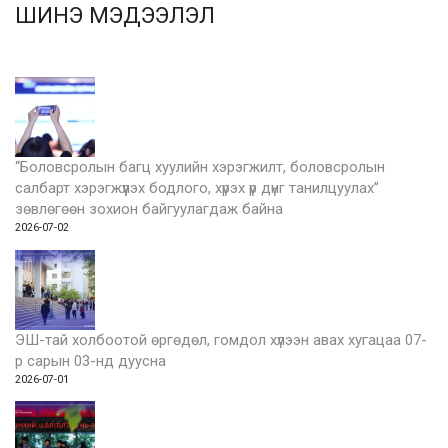
ШИНЭ МЭДЭЭЛЭЛ
“Боловсролын багц хуулийн хэрэгжилт, боловсролын
салбарт хэрэгжүүлэх бодлого, хүрэх үр дүнг танилцуулах”
зөвлөгөөн зохион байгуулагдаж байна
2026-07-02
ЭШ-тай холбоотой өргөдөл, гомдол хүлээн авах хугацаа 07-
р сарын 03-нд дуусна
2026-07-01