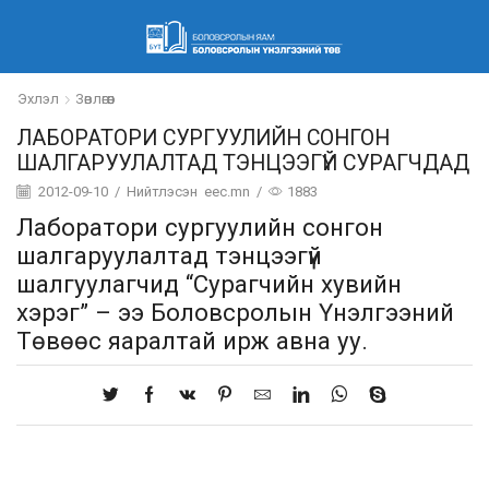
Эхлэл
Зөвлөгөөн
ЛАБОРАТОРИ СУРГУУЛИЙН СОНГОН
ШАЛГАРУУЛАЛТАД ТЭНЦЭЭГҮЙ СУРАГЧДАД
2012-09-10
/
Нийтлэсэн
eec.mn
/
1883
Лаборатори сургуулийн сонгон
шалгаруулалтад тэнцээгүй
шалгуулагчид “Сурагчийн хувийн
хэрэг” – ээ Боловсролын Үнэлгээний
Төвөөс яаралтай ирж авна уу.