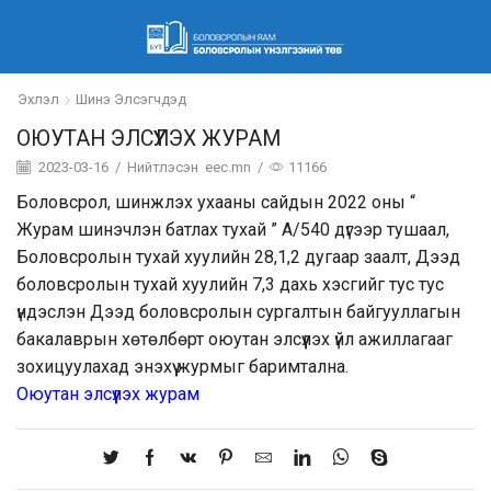
Эхлэл
Шинэ Элсэгчдэд
ОЮУТАН ЭЛСҮҮЛЭХ ЖУРАМ
2023-03-16
/
Нийтлэсэн
eec.mn
/
11166
Боловсрол, шинжлэх ухааны сайдын 2022 оны “
Журам шинэчлэн батлах тухай ” А/540 дүгээр тушаал,
Боловсролын тухай хуулийн 28,1,2 дугаар заалт, Дээд
боловсролын тухай хуулийн 7,3 дахь хэсгийг тус тус
үндэслэн Дээд боловсролын сургалтын байгууллагын
бакалаврын хөтөлбөрт оюутан элсүүлэх үйл ажиллагааг
зохицуулахад энэхүү журмыг баримтална.
Оюутан элсүүлэх журам