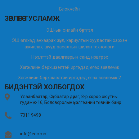
Блокчейн
ЗӨВЛӨГӨӨ ТУСЛАМЖ
ЭШ-ын онлайн бүртгэл
ЭШ өгөхөд анхаарах зүйл, хариултын хуудастай хэрхэн
ажиллах, шууд засалтын шилэн технологи
Нээлттэй даалгаврын санд нэвтрэх
Хөгжлийн бэрхшээлтэй иргэдэд өгөх зөвлөмж
Хөгжлийн бэрхшээлтэй иргэдэд өгөх зөвлөмж 2
БИДЭНТЭЙ ХОЛБОГДОХ
Улаанбаатар, Сүхбаатар дүүрэг, 8-р хороо оюутны
гудамж-16, Боловсролын үнэлгээний төвийн байр
7011 9498
info@eec.mn