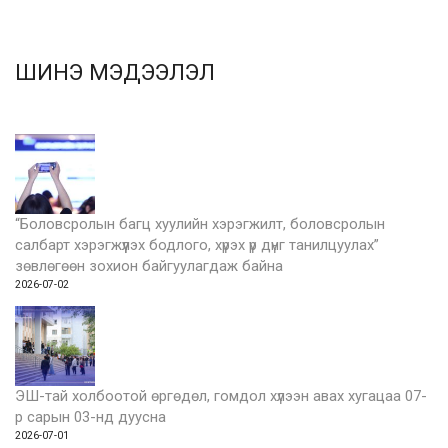
ШИНЭ МЭДЭЭЛЭЛ
“Боловсролын багц хуулийн хэрэгжилт, боловсролын
салбарт хэрэгжүүлэх бодлого, хүрэх үр дүнг танилцуулах”
зөвлөгөөн зохион байгуулагдаж байна
2026-07-02
ЭШ-тай холбоотой өргөдөл, гомдол хүлээн авах хугацаа 07-
р сарын 03-нд дуусна
2026-07-01