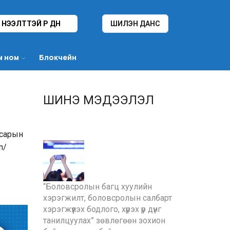
НЭЭЛТТЭЙ ҮР ДҮН
ШИЛЭН ДАНС
м ном
Блокчейн
ШИНЭ МЭДЭЭЛЭЛ
 сарын
n/
“Боловсролын багц хуулийн
хэрэгжилт, боловсролын салбарт
хэрэгжүүлэх бодлого, хүрэх үр дүнг
танилцуулах” зөвлөгөөн зохион