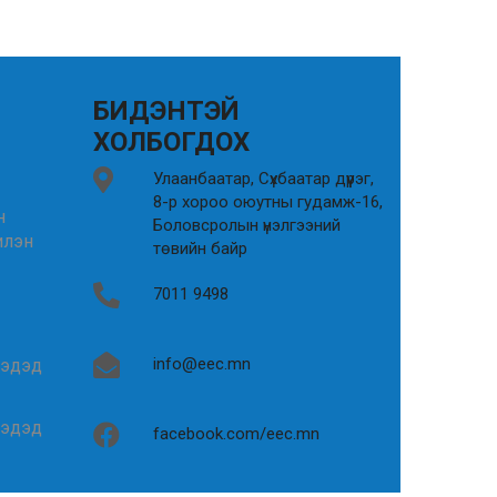
БИДЭНТЭЙ
ХОЛБОГДОХ
Улаанбаатар, Сүхбаатар дүүрэг,
8-р хороо оюутны гудамж-16,
н
Боловсролын үнэлгээний
илэн
төвийн байр
7011 9498
info@eec.mn
гэдэд
гэдэд
facebook.com/eec.mn