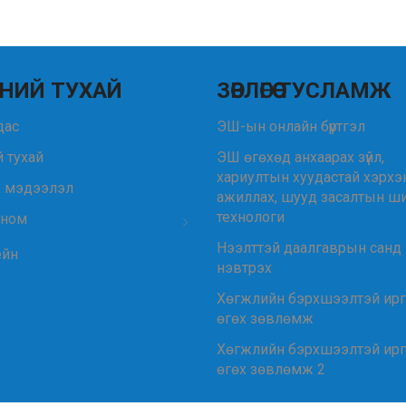
НИЙ ТУХАЙ
ЗӨВЛӨГӨӨ ТУСЛАМЖ
удас
ЭШ-ын онлайн бүртгэл
 тухай
ЭШ өгөхөд анхаарах зүйл,
хариултын хуудастай хэрхэ
, мэдээлэл
ажиллах, шууд засалтын ш
технологи
 ном
Нээлттэй даалгаврын санд
ейн
нэвтрэх
Хөгжлийн бэрхшээлтэй ир
өгөх зөвлөмж
Хөгжлийн бэрхшээлтэй ир
өгөх зөвлөмж 2