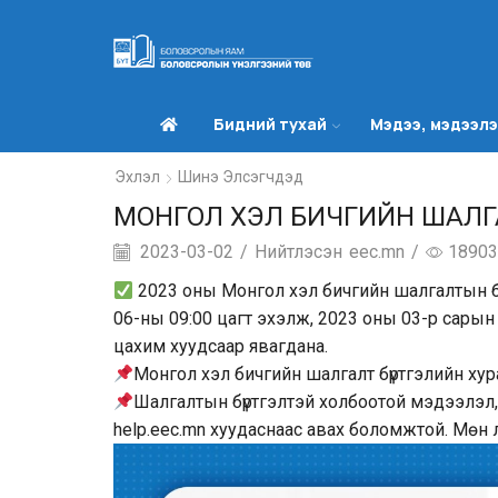
Бидний тухай
Мэдээ, мэдээл
Эхлэл
Шинэ Элсэгчдэд
МОНГОЛ ХЭЛ БИЧГИЙН ШАЛГ
2023-03-02
/
Нийтлэсэн
eec.mn
/
18903
2023 оны Монгол хэл бичгийн шалгалтын бү
06-ны 09:00 цагт эхэлж, 2023 оны 03-р сарын 3
цахим хуудсаар явагдана.
Монгол хэл бичгийн шалгалт бүртгэлийн хур
Шалгалтын бүртгэлтэй холбоотой мэдээлэл,
help.eec.mn хуудаснаас авах боломжтой. Мөн 