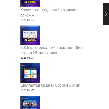
Хариултын хуудастай ажиллах
санамж
2026-06-24
2026 оны элсэлтийн шалгалт 06-р
сарын 25-нд эхэлнэ
2026-06-23
Шалгалтад бүрдүүлэх баримт бичиг
2026-06-22