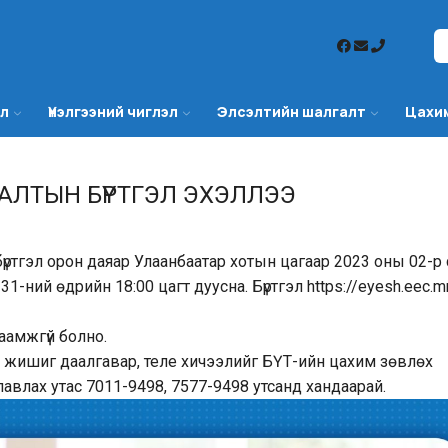
эл
Үнэлгээний чиглэл
Элсэлтийн шалгалт
Цахи
АЛТЫН БҮРТГЭЛ ЭХЭЛЛЭЭ
ртгэл орон даяар Улаанбаатар хотын цагаар 2023 оны 02-р
1-ний өдрийн 18:00 цагт дуусна. Бүртгэл https://eyesh.eec.m
аамжгүй болно.
 жишиг даалгавар, теле хичээлийг БҮТ-ийн цахим зөвлөх
лавлах утас 7011-9498, 7577-9498 утсанд хандаарай.