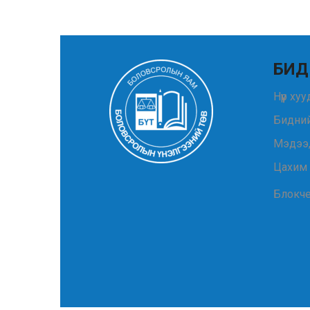
БИД
Нүүр ху
Бидний
Мэдээ
Цахим
Блокч