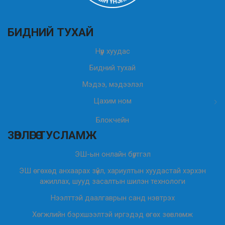
БИДНИЙ ТУХАЙ
Нүүр хуудас
Бидний тухай
Мэдээ, мэдээлэл
Цахим ном
Блокчейн
ЗӨВЛӨГӨӨ ТУСЛАМЖ
ЭШ-ын онлайн бүртгэл
ЭШ өгөхөд анхаарах зүйл, хариултын хуудастай хэрхэн
ажиллах, шууд засалтын шилэн технологи
Нээлттэй даалгаврын санд нэвтрэх
Хөгжлийн бэрхшээлтэй иргэдэд өгөх зөвлөмж