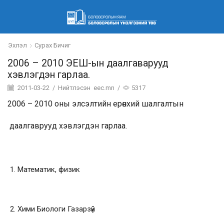
Эхлэл
Сурах Бичиг
2006 – 2010 ЭЕШ-ын даалгаварууд
хэвлэгдэн гарлаа.
2011-03-22
/
Нийтлэсэн
eec.mn
/
5317
2006 – 2010 оны элсэлтийн ерөнхий шалгалтын
даалгаврууд хэвлэгдэн гарлаа.
Математик, физик
Хими Биологи Газарзүй