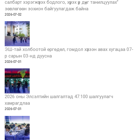
салбарт хэрэгжүүлэх бодлого, хүрэх үр дүнг танилцуулах”
зөвлөгөөн зохион байгуулагдаж байна
2026-07-02
ЭШ-тай холбоотой өргөдөл, гомдол хүлээн авах хугацаа 07-
р сарын 03-нд дуусна
2026-07-01
2026 оны Элсэлтийн шалгалтад 47.100 шалгуулагч
хамрагдлаа
2026-07-01