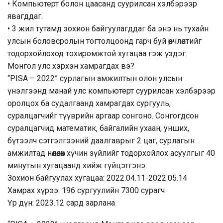
• Компьютерт болон цаасанд суурилсан хэлбэрээр
явагддаг.
• 3 жил тутамд зохион байгуулагддаг ба энэ нь тухайн
улсын боловсролын тогтолцоонд гарч буй өөрчлөлтийг
тодорхойлоход тохиромжтой хугацаа гэж үздэг.
Монгол улс хэрхэн хамрагдах вэ?
“PISA – 2022” сурлагын амжилтын олон улсын
үнэлгээнд манай улс компьютерт суурилсан хэлбэрээр
оролцох ба судалгаанд хамрагдах сургууль,
суралцагчийг түүврийн аргаар сонгоно. Сонгогдсон
суралцагчид математик, байгалийн ухаан, унших,
бүтээлч сэтгэлгээний даалгаврыг 2 цаг, сурлагын
амжилтад нөлөөлөх хүчин зүйлийг тодорхойлох асуулгыг 40
минутын хугацаанд хийж гүйцэтгэнэ.
Зохион байгуулах хугацаа: 2022.04.11-2022.05.14
Хамрах хүрээ: 196 сургуулийн 7300 сурагч
Үр дүн: 2023.12 сард зарлана