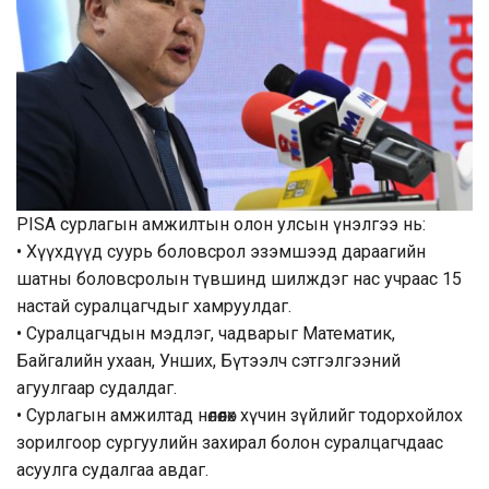
PISA сурлагын амжилтын олон улсын үнэлгээ нь:
• Хүүхдүүд суурь боловсрол эзэмшээд дараагийн
шатны боловсролын түвшинд шилждэг нас учраас 15
настай суралцагчдыг хамруулдаг.
• Суралцагчдын мэдлэг, чадварыг Математик,
Байгалийн ухаан, Унших, Бүтээлч сэтгэлгээний
агуулгаар судалдаг.
• Сурлагын амжилтад нөлөөлөх хүчин зүйлийг тодорхойлох
зорилгоор сургуулийн захирал болон суралцагчдаас
асуулга судалгаа авдаг.