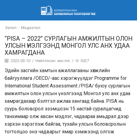
Эхлэл
Мэдээлэл
“PISA – 2022” СУРЛАГЫН АМЖИЛТЫН ОЛОН
УЛСЫН ҮНЭЛГЭЭНД МОНГОЛ УЛС АНХ УДАА
ХАМРАГДАНА
2022-03-10
/
Нийтлэсэн
eec.mn
/
3027
Эдийн засгийн хамтын ажиллагааны хөгжлийн
байгууллага /OECD/-аас хэрэгжүүлдэг Programme for
International Student Assessment /PISA/ буюу сурлагын
амжилтын олон улсын үнэлгээнд Монгол улс анх удаа
хамрагдахаар бэлтгэл ажлаа хангаад байна. PISA нь
суурь боловсрол эзэмшсэн 15 настай суралцагчид
танхимаар олж авсан мэдлэг, чадвараа амьдрал дээр
хэрхэн хэрэглэж байгаа, тухайн улсын боловсролын
тогтолцоо энэ чадварыг ямар хэмжээнд олгож