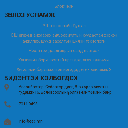
Блокчейн
ЗӨВЛӨГӨӨ ТУСЛАМЖ
ЭШ-ын онлайн бүртгэл
ЭШ өгөхөд анхаарах зүйл, хариултын хуудастай хэрхэн
ажиллах, шууд засалтын шилэн технологи
Нээлттэй даалгаврын санд нэвтрэх
Хөгжлийн бэрхшээлтэй иргэдэд өгөх зөвлөмж
Хөгжлийн бэрхшээлтэй иргэдэд өгөх зөвлөмж 2
БИДЭНТЭЙ ХОЛБОГДОХ
Улаанбаатар, Сүхбаатар дүүрэг, 8-р хороо оюутны
гудамж-16, Боловсролын үнэлгээний төвийн байр
7011 9498
info@eec.mn