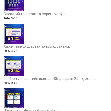
Элсэлтийн шалгалтад хориглох зүйлс
2026-06-24
Хариултын хуудастай ажиллах санамж
2026-06-24
2026 оны элсэлтийн шалгалт 06-р сарын 25-нд эхэлнэ
2026-06-23
Шалгалтад бүрдүүлэх баримт бичиг