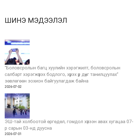
ШИНЭ МЭДЭЭЛЭЛ
“Боловсролын багц хуулийн хэрэгжилт, боловсролын
салбарт хэрэгжүүлэх бодлого, хүрэх үр дүнг танилцуулах”
зөвлөгөөн зохион байгуулагдаж байна
2026-07-02
ЭШ-тай холбоотой өргөдөл, гомдол хүлээн авах хугацаа 07-
р сарын 03-нд дуусна
2026-07-01