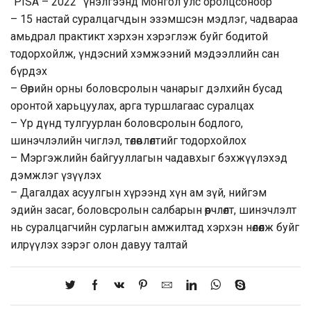
“PISA – 2022” үнэлгээнд Монгол улс оролцсоноор
– 15 настай суралцагчдын эзэмшсэн мэдлэг, чадвараа
амьдрал практикт хэрхэн хэрэглэж буйг бодитой
тодорхойлж, үндэсний хэмжээний мэдээллийн сан
бүрдэх
– Өөрийн орны боловсролын чанарыг дэлхийн бусад
оронтой харьцуулах, арга туршлагаас суралцах
– Үр дүнд тулгуурлан боловсролын бодлого,
шинэчлэлийн чиглэл, төлөвлөлтийг тодорхойлох
– Мэргэжлийн байгууллагын чадавхыг бэхжүүлэхэд
дэмжлэг үзүүлэх
– Дагалдах асуулгын хүрээнд хүн ам зүй, нийгэм
эдийн засаг, боловсролын салбарын өөрчлөлт, шинэчлэлт
нь суралцагчийн сурлагын амжилтад хэрхэн нөлөөлж буйг
илрүүлэх зэрэг олон давуу талтай