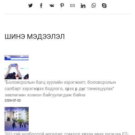
ШИНЭ МЭДЭЭЛЭЛ
“Боловсролын багц хуулийн хэрэгжилт, боловсролын
салбарт хэрэгжүүлэх бодлого, хүрэх үр дүнг танилцуулах”
зөвлөгөөн зохион байгуулагдаж байна
2026-07-02
ЭШ-тай холбоотой өргөдөл, гомдол хүлээн авах хугацаа 07-