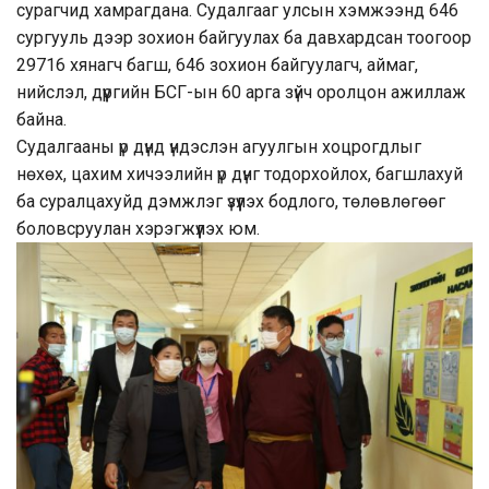
сурагчид хамрагдана. Судалгааг улсын хэмжээнд 646
сургууль дээр зохион байгуулах ба давхардсан тоогоор
29716 хянагч багш, 646 зохион байгуулагч, аймаг,
нийслэл, дүүргийн БСГ-ын 60 арга зүйч оролцон ажиллаж
байна.
Судалгааны үр дүнд үндэслэн агуулгын хоцрогдлыг
нөхөх, цахим хичээлийн үр дүнг тодорхойлох, багшлахуй
ба суралцахуйд дэмжлэг үзүүлэх бодлого, төлөвлөгөөг
боловсруулан хэрэгжүүлэх юм.