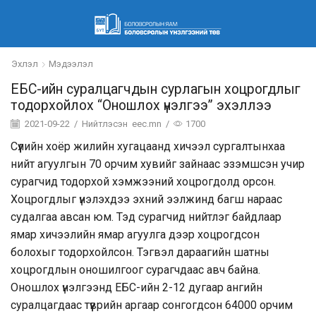
Эхлэл
Мэдээлэл
ЕБС-ийн суралцагчдын сурлагын хоцрогдлыг
тодорхойлох “Оношлох үнэлгээ” эхэллээ
2021-09-22
/
Нийтлэсэн
eec.mn
/
1700
Сүүлийн хоёр жилийн хугацаанд хичээл сургалтынхаа
нийт агуулгын 70 орчим хувийг зайнаас эзэмшсэн учир
сурагчид тодорхой хэмжээний хоцрогдолд орсон.
Хоцрогдлыг үнэлэхдээ эхний ээлжинд багш нараас
судалгаа авсан юм. Тэд сурагчид нийтлэг байдлаар
ямар хичээлийн ямар агуулга дээр хоцрогдсон
болохыг тодорхойлсон. Тэгвэл дараагийн шатны
хоцрогдлын оношилгоог сурагчдаас авч байна.
Оношлох үнэлгээнд ЕБС-ийн 2-12 дугаар ангийн
суралцагдаас түүврийн аргаар сонгогдсон 64000 орчим