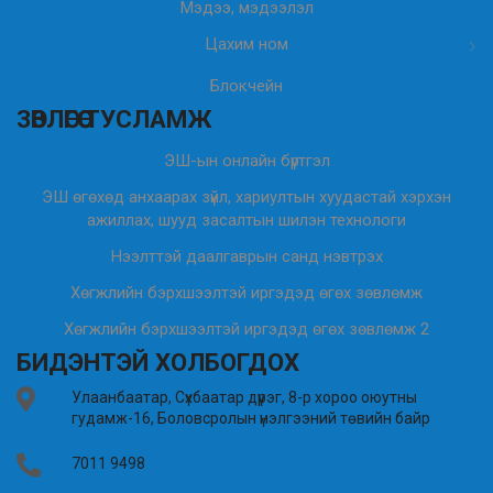
Мэдээ, мэдээлэл
Цахим ном
Блокчейн
ЗӨВЛӨГӨӨ ТУСЛАМЖ
ЭШ-ын онлайн бүртгэл
ЭШ өгөхөд анхаарах зүйл, хариултын хуудастай хэрхэн
ажиллах, шууд засалтын шилэн технологи
Нээлттэй даалгаврын санд нэвтрэх
Хөгжлийн бэрхшээлтэй иргэдэд өгөх зөвлөмж
Хөгжлийн бэрхшээлтэй иргэдэд өгөх зөвлөмж 2
БИДЭНТЭЙ ХОЛБОГДОХ
Улаанбаатар, Сүхбаатар дүүрэг, 8-р хороо оюутны
гудамж-16, Боловсролын үнэлгээний төвийн байр
7011 9498