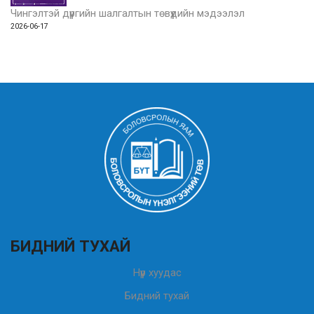
Чингэлтэй дүүргийн шалгалтын төвүүдийн мэдээлэл
2026-06-17
БИДНИЙ ТУХАЙ
Нүүр хуудас
Бидний тухай