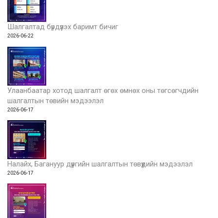
Шалгалтад бүрдүүлэх баримт бичиг
2026-06-22
Улаанбаатар хотод шалгалт өгөх өмнөх оны төгсөгчдийн
шалгалтын төвийн мэдээлэл
2026-06-17
Налайх, Багануур дүүргийн шалгалтын төвүүдийн мэдээлэл
2026-06-17