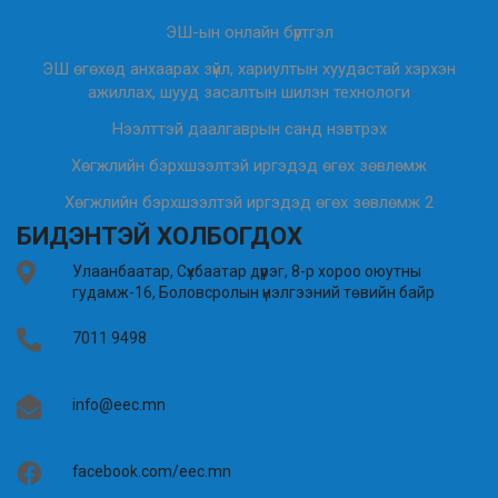
ЭШ-ын онлайн бүртгэл
ЭШ өгөхөд анхаарах зүйл, хариултын хуудастай хэрхэн
ажиллах, шууд засалтын шилэн технологи
Нээлттэй даалгаврын санд нэвтрэх
Хөгжлийн бэрхшээлтэй иргэдэд өгөх зөвлөмж
Хөгжлийн бэрхшээлтэй иргэдэд өгөх зөвлөмж 2
БИДЭНТЭЙ ХОЛБОГДОХ
Улаанбаатар, Сүхбаатар дүүрэг, 8-р хороо оюутны
гудамж-16, Боловсролын үнэлгээний төвийн байр
7011 9498
info@eec.mn
facebook.com/eec.mn