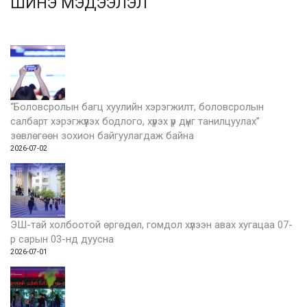
ШИНЭ МЭДЭЭЛЭЛ
“Боловсролын багц хуулийн хэрэгжилт, боловсролын
салбарт хэрэгжүүлэх бодлого, хүрэх үр дүнг танилцуулах”
зөвлөгөөн зохион байгуулагдаж байна
2026-07-02
ЭШ-тай холбоотой өргөдөл, гомдол хүлээн авах хугацаа 07-
р сарын 03-нд дуусна
2026-07-01