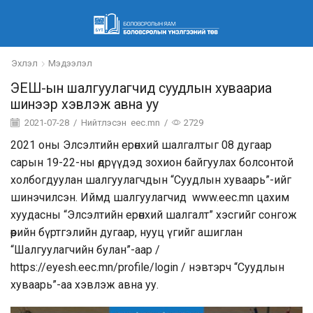
Эхлэл
Мэдээлэл
ЭЕШ-ын шалгуулагчид суудлын хуваариа
шинээр хэвлэж авна уу
2021-07-28
/
Нийтлэсэн
eec.mn
/
2729
2021 оны Элсэлтийн ерөнхий шалгалтыг 08 дугаар
сарын 19-22-ны өдрүүдэд зохион байгуулах болсонтой
холбогдуулан шалгуулагчдын “Суудлын хуваарь”-ийг
шинэчилсэн. Иймд шалгуулагчид www.eec.mn цахим
хуудасны “Элсэлтийн ерөнхий шалгалт” хэсгийг сонгож
өөрийн бүртгэлийн дугаар, нууц үгийг ашиглан
“Шалгуулагчийн булан”-аар /
https://eyesh.eec.mn/profile/login
/ нэвтэрч “Суудлын
хуваарь”-аа хэвлэж авна уу.