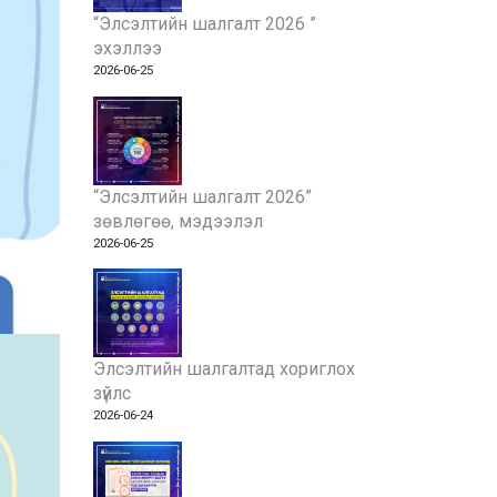
“Элсэлтийн шалгалт 2026 ”
эхэллээ
2026-06-25
“Элсэлтийн шалгалт 2026”
зөвлөгөө, мэдээлэл
2026-06-25
Элсэлтийн шалгалтад хориглох
зүйлс
2026-06-24