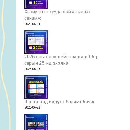
Хариултын хуудастай ажиллах
санамж
2026-06-24
2026 оны элсэлтийн шалгалт 06-р
сарын 25-нд эхэлнэ
2026-06-23
Шалгалтад бүрдүүлэх баримт бичиг
2026-06-22