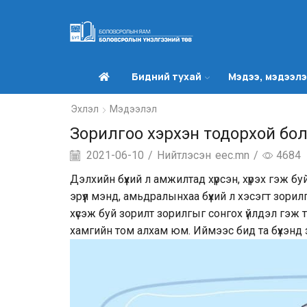
Бидний тухай
Мэдээ, мэдээл
Эхлэл
Мэдээлэл
Зорилгоо хэрхэн тодорхой бол
2021-06-10
/
Нийтлэсэн
eec.mn
/
4684
Дэлхийн бүхий л амжилтад хүрсэн, хүрэх гэж б
эрүүл мэнд, амьдралынхаа бүхий л хэсэгт зори
хүсэж буй зорилт зорилгыг сонгох үйлдэл гэж 
хамгийн том алхам юм. Иймээс бид та бүхэнд