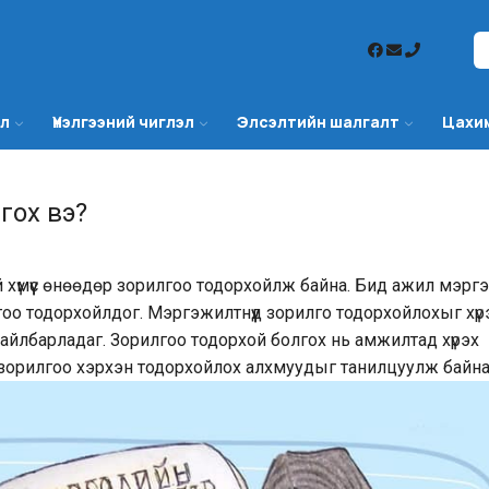
эл
Үнэлгээний чиглэл
Элсэлтийн шалгалт
Цахи
гох вэ?
уй хүмүүс өнөөдөр зорилгоо тодорхойлж байна. Бид ажил мэрг
лгоо тодорхойлдог. Мэргэжилтнүүд зорилго тодорхойлохыг хүр
тайлбарладаг. Зорилгоо тодорхой болгох нь амжилтад хүрэх
 зорилгоо хэрхэн тодорхойлох алхмуудыг танилцуулж байна