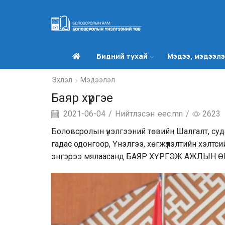
Бидний тухай
Мэдээ, мэдээл
Эхлэл
Мэдээлэл
Баяр хүргэе
2021-06-04
/
Нийтлэсэн
eec.mn
/
2623
Боловсролын үнэлгээний төвийн Шалгалт, суд
гадас одонгоор, Үнэлгээ, хөгжүүлэлтийн хэлтс
энгэрээ мялаасанд БАЯР ХҮРГЭЖ АЖЛЫН 