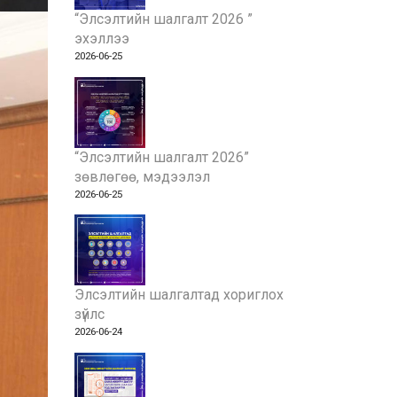
“Элсэлтийн шалгалт 2026 ”
эхэллээ
2026-06-25
“Элсэлтийн шалгалт 2026”
зөвлөгөө, мэдээлэл
2026-06-25
Элсэлтийн шалгалтад хориглох
зүйлс
2026-06-24