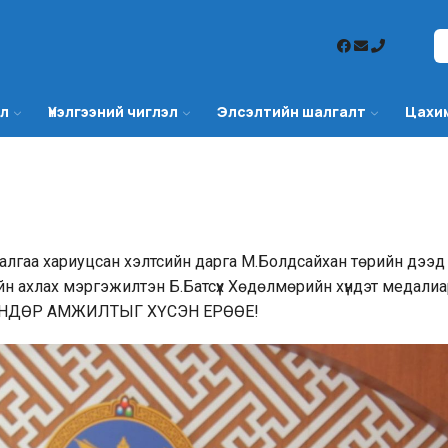
эл
Үнэлгээний чиглэл
Элсэлтийн шалгалт
Цахи
алгаа хариуцсан хэлтсийн дарга М.Болдсайхан төрийн дээд
ийн ахлах мэргэжилтэн Б.Батсүх Хөдөлмөрийн хүндэт медали
ӨНДӨР АМЖИЛТЫГ ХҮСЭН ЕРӨӨЕ!