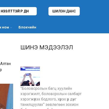
НЭЭЛТТЭЙ ҮР ДҮН
ШИЛЭН ДАНС
м ном
Блокчейн
ШИНЭ МЭДЭЭЛЭЛ
 Алтан
ар
“Боловсролын багц хуулийн
хэрэгжилт, боловсролын салбарт
хэрэгжүүлэх бодлого, хүрэх үр дүнг
танилцуулах” зөвлөгөөн зохион