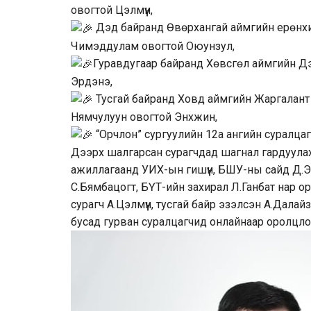
овогтой Цэлмүүн,
Дэд байранд Өвөрхангай аймгийн ерөнхи
Чимэддулам овогтой Оюунзул,
Гуравдугаар байранд Хөвсгөл аймгийн Д
Эрдэнэ,
Тусгай байранд Ховд аймгийн Жаргалант 
Нямчулуун овогтой Энхжин,
“Орчлон” сургуулийн 12а ангийн суралцаг
Дээрх шалгарсан сурагчдад шагнал гардуулах
ажиллагаанд УИХ-ын гишүүн, БШУ-ны сайд Д.Эн
С.Бямбацогт, БҮТ-ийн захирал Л.Ганбат нар о
сурагч А.Цэлмүүн, тусгай байр эзэлсэн А.Дала
бусад гурван суралцагчид онлайнаар оролцло