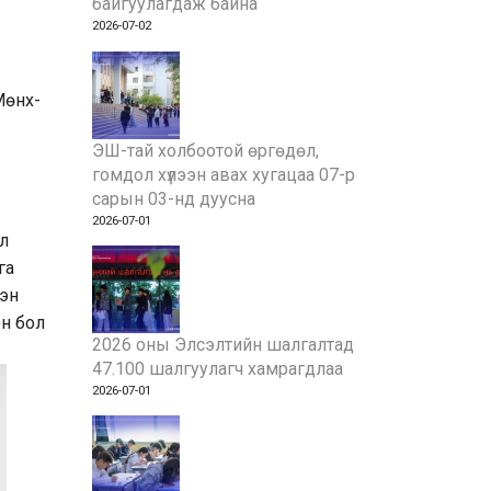
байгуулагдаж байна
2026-07-02
Мөнх-
ЭШ-тай холбоотой өргөдөл,
гомдол хүлээн авах хугацаа 07-р
сарын 03-нд дуусна
2026-07-01
л
га
сэн
он бол
2026 оны Элсэлтийн шалгалтад
47.100 шалгуулагч хамрагдлаа
2026-07-01