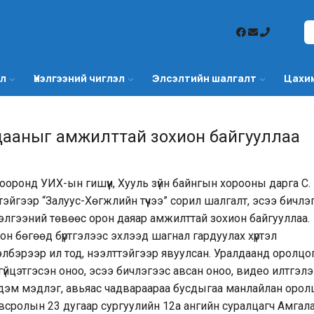
эл
Үнэлгээний чиглэл
Элсэлтийн шалгалт
Цахи
лдааныг амжилттай зохион байгууллаа
ооронд УИХ-ын гишүүн, Хууль зүйн байнгын хорооны дарга С.
гээр “Залуус-Хөгжлийн түүчээ” сорил шалгалт, эсээ бичлэг
лгээний төвөөс орон даяар амжилттай зохион байгууллаа.
он бөгөөд бүртгэлээс эхлээд шагнал гардуулах хүртэл
хэлбэрээр ил тод, нээлттэйгээр явуулсан. Уралдаанд оролц
йцэтгэсэн оноо, эсээ бичлэгээс авсан оноо, видео илтгэлэ
рдэм мэдлэг, авьяас чадвараараа бусдыгаа манлайлан оро
овсролын 23 дугаар сургуулийн 12а ангийн суралцагч Амгал