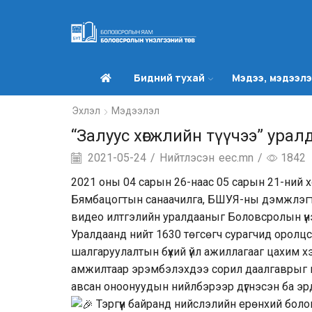
Бидний тухай
Мэдээ, мэдээл
Эхлэл
Мэдээлэл
“Залуус хөгжлийн түүчээ” ура
2021-05-24
/
Нийтлэсэн
eec.mn
/
1842
2021 оны 04 сарын 26-наас 05 сарын 21-ний х
Бямбацогтын санаачилга, БШУЯ-ны дэмжлэгтэй
видео илтгэлийн уралдааныг Боловсролын үнэ
Уралдаанд нийт 1630 төгсөгч сурагчид оролцс
шалгаруулалтын бүхий үйл ажиллагааг цахим 
амжилтаар эрэмбэлэхдээ сорил даалгаврыг гү
авсан оноонуудын нийлбэрээр дүгнэсэн ба э
Тэргүүн байранд нийслэлийн ерөнхий бол