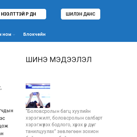
НЭЭЛТТЭЙ ҮР ДҮН
ШИЛЭН ДАНС
м ном
Блокчейн
ШИНЭ МЭДЭЭЛЭЛ
,
огчдын
“Боловсролын багц хуулийн
хэрэгжилт, боловсролын салбарт
эс
хэрэгжүүлэх бодлого, хүрэх үр дүнг
лцож
танилцуулах” зөвлөгөөн зохион
ан