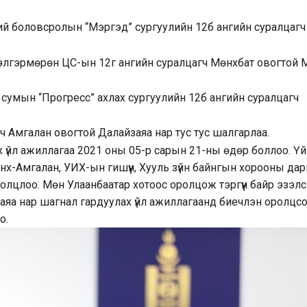
й боловсролын “Мэргэд” сургуулийн 12б ангийн суралцагч
элгэрмөрөн ЦС-ын 12г ангийн суралцагч Мөнхбат овогтой 
сумын “Прогресс” ахлах сургуулийн 12б ангийн суралцагч
ч Амгалан овогтой Далайзаяа нар тус тус шалгарлаа.
 үйл ажиллагаа 2021 оны 05-р сарын 21-ны өдөр боллоо. Үй
х-Амгалан, УИХ-ын гишүүн, Хууль зүйн байнгын хорооны дар
ролцлоо. Мөн Улаанбаатар хотоос оролцож тэргүүн байр эзэл
йзаяа нар шагнал гардуулах үйл ажиллагаанд биечлэн оролцс
о.