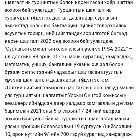
шалгалт нь туршилтын болон үндсэн гэсэн хоёр шаттай
зохион байгуулагддаг. Туршилтын шалгалт нь
сурагчдын гүйцэтгэх дасгал даалгавар, сурлагын
амжилтад нөлөөлж байгаа хүчин зүйлийг тодорхойлох
асуулгын тохирц, нийцийг тандах зорилготой бөгөөд
үндсэн шалгалт 2022 онд зохион байгуулагдана.
“Сурлагын амжилтын олон улсын үнэлгээ PISA-2022” –
нд дэлхийн 88 орны 15-16 насны сурагчид хамрагдаж,
математик, унших, байгалийн ухааны хичээл болон
бүтээлч сэтгэлгээний чадварыг шалгасан агуулгын
хүрээнд шалгалтын даалгаврыг гүйцэтгэх юм.
Дэлхий нийтийг хамарсан цар тахлын энэ цаг үед манай
улс туршилтын шалгалтыг Улсын Онцгой комиссын
зөвшөөрлийн үндсэн дээр халдвар хамгааллын дэглэм
баримтлан 2021 оны 5-р сарын 17-24-ний өдрүүдэд
зохион байгуулж байна. Туршилтын шалгалтад манай
улсын ерөнхий боловсролын 19 сургууль /нийслэлийн
10, орон нутгийн 9/-ийн 700 гаруй сурагчид хамрагдаж