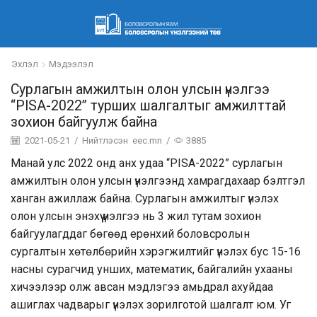
Эхлэл
Мэдээлэл
Сурлагын амжилтын олон улсын үнэлгээ
“PISA-2022” турших шалгалтыг амжилттай
зохион байгуулж байна
2021-05-21
/
Нийтлэсэн
eec.mn
/
3885
Манай улс 2022 онд анх удаа “PISA-2022” сурлагын
амжилтын олон улсын үнэлгээнд хамрагдахаар бэлтгэл
ханган ажиллаж байна. Сурлагын амжилтыг үнэлэх
олон улсын энэхүү үнэлгээ нь 3 жил тутам зохион
байгуулагддаг бөгөөд ерөнхий боловсролын
сургалтын хөтөлбөрийн хэрэгжилтийг үнэлэх бус 15-16
насны сурагчид унших, математик, байгалийн ухааны
хичээлээр олж авсан мэдлэгээ амьдрал ахуйдаа
ашиглах чадварыг үнэлэх зорилготой шалгалт юм. Уг