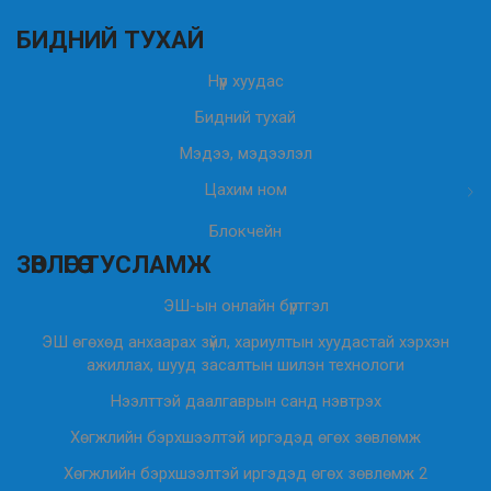
БИДНИЙ ТУХАЙ
Нүүр хуудас
Бидний тухай
Мэдээ, мэдээлэл
Цахим ном
Блокчейн
ЗӨВЛӨГӨӨ ТУСЛАМЖ
ЭШ-ын онлайн бүртгэл
ЭШ өгөхөд анхаарах зүйл, хариултын хуудастай хэрхэн
ажиллах, шууд засалтын шилэн технологи
Нээлттэй даалгаврын санд нэвтрэх
Хөгжлийн бэрхшээлтэй иргэдэд өгөх зөвлөмж
Хөгжлийн бэрхшээлтэй иргэдэд өгөх зөвлөмж 2