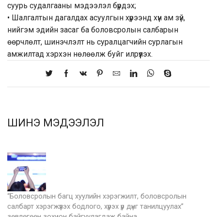
суурь судалгааны мэдээлэл бүрдэх;
• Шалгалтын дагалдах асуулгын хүрээнд хүн ам зүй,
нийгэм эдийн засаг ба боловсролын салбарын
өөрчлөлт, шинэчлэлт нь суралцагчийн сурлагын
амжилтад хэрхэн нөлөөлж буйг илрүүлэх.
ШИНЭ МЭДЭЭЛЭЛ
“Боловсролын багц хуулийн хэрэгжилт, боловсролын
салбарт хэрэгжүүлэх бодлого, хүрэх үр дүнг танилцуулах”
зөвлөгөөн зохион байгуулагдаж байна