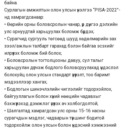
байна.
Сурлагын амжилтын олон улсын үнэлгээ “PISA-2022”-
нд хамрагдсанаар:
• Өөрийн орны боловсролын чанар, үр дүнгээ дэлхийн
улс орнуудтай харьцуулах боломж бүрдэх;
• Сурагчид сургууль төгсөөд шууд хөдөлмөрийн зах
зээл/ажлын талбарт гарахад бэлэн байгаа эсэхийг
илрүүлэх боломж бий болох;
• Боловсролын тогтолцооны давуу, сул талыг
харьцуулан дүгнэж бодлого боловсруулахад үндэслэл
болохуйц олон улсын стандарт үзүүлэлт, тоо баримт
мэдээллээр хангах;
• Бодлогын шинэчлэлийн чиглэлийг тодорхойлох,
байгууллагын болон хүний нөөцийн чадавхыг
бэхжүүлэхэд дэмжлэг үзүүлэх ач холбогдолтой;
• Шалгалтад хамрагдсан улс орны 15-16 насны
сурагчдын мэдлэг, чадварын түвшинг бодитой
тодорхойлж олон улсын болон үндэсний хэмжээний