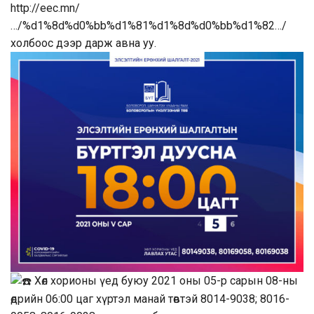
http://eec.mn/
…/%d1%8d%d0%bb%d1%81%d1%8d%d0%bb%d1%82…/
холбоос дээр дарж авна уу.
Хөл хорионы үед буюу 2021 оны 05-р сарын 08-ны
өдрийн 06:00 цаг хүртэл манай төвтэй 8014-9038; 8016-