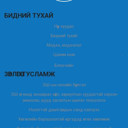
БИДНИЙ ТУХАЙ
Нүүр хуудас
Бидний тухай
Мэдээ, мэдээлэл
Цахим ном
Блокчейн
ЗӨВЛӨГӨӨ ТУСЛАМЖ
ЭШ-ын онлайн бүртгэл
ЭШ өгөхөд анхаарах зүйл, хариултын хуудастай хэрхэн
ажиллах, шууд засалтын шилэн технологи
Нээлттэй даалгаврын санд нэвтрэх
Хөгжлийн бэрхшээлтэй иргэдэд өгөх зөвлөмж