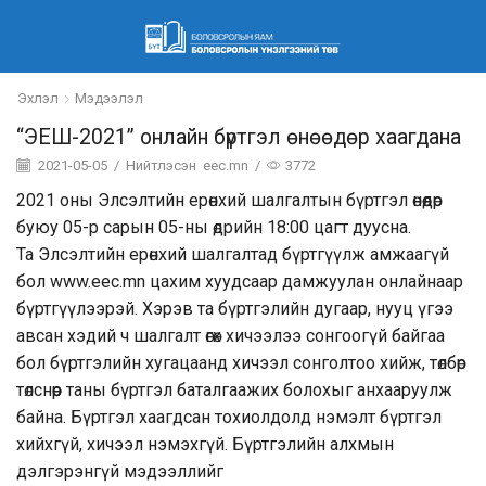
Эхлэл
Мэдээлэл
“ЭЕШ-2021” онлайн бүртгэл өнөөдөр хаагдана
2021-05-05
/
Нийтлэсэн
eec.mn
/
3772
2021 оны Элсэлтийн ерөнхий шалгалтын бүртгэл өнөөдөр
буюу 05-р сарын 05-ны өдрийн 18:00 цагт дуусна.
Та Элсэлтийн ерөнхий шалгалтад бүртгүүлж амжаагүй
бол
www.eec.mn
цахим хуудсаар дамжуулан онлайнаар
бүртгүүлээрэй. Хэрэв та бүртгэлийн дугаар, нууц үгээ
авсан хэдий ч шалгалт өгөх хичээлээ сонгоогүй байгаа
бол бүртгэлийн хугацаанд хичээл сонголтоо хийж, төлбөр
төлснөөр таны бүртгэл баталгаажих болохыг анхааруулж
байна. Бүртгэл хаагдсан тохиолдолд нэмэлт бүртгэл
хийхгүй, хичээл нэмэхгүй. Бүртгэлийн алхмын
дэлгэрэнгүй мэдээллийг