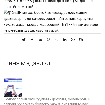
9058; 8016-9038 утсаар холбогдож зөвлөгөө, мэдээлэл
авах. боломжтой.
ЭЕШ-тай холбоотой зөвлөгөө мэдээлэл, жишиг
даалгавар, теле хичээл, элсэгчийн сонин, хариултын
хуудас зэрэг мэдээ мэдээллийг БҮТ-ийн цахим зөвлөх
help.eec.mn хуудаснаас аваарай.
ШИНЭ МЭДЭЭЛЭЛ
“Боловсролын багц хуулийн хэрэгжилт, боловсролын
салбарт хэрэгжүүлэх бодлого, хүрэх үр дүнг танилцуулах”