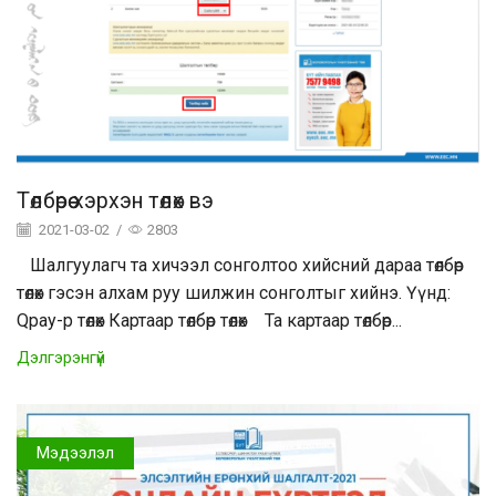
Төлбөрөө хэрхэн төлөх вэ
2021-03-02
/
2803
Шалгуулагч та хичээл сонголтоо хийсний дараа төлбөр
төлөх гэсэн алхам руу шилжин сонголтыг хийнэ. Үүнд:
Qpay-р төлөх Картаар төлбөр төлөх Та картаар төлбөр...
Дэлгэрэнгүй
Мэдээлэл