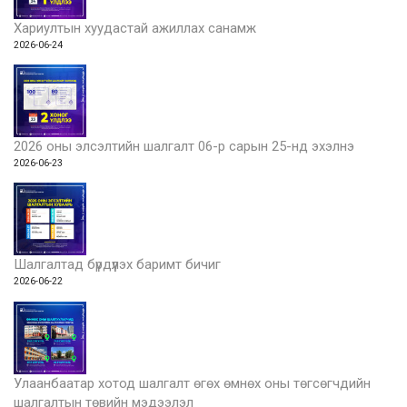
Хариултын хуудастай ажиллах санамж
2026-06-24
2026 оны элсэлтийн шалгалт 06-р сарын 25-нд эхэлнэ
2026-06-23
Шалгалтад бүрдүүлэх баримт бичиг
2026-06-22
Улаанбаатар хотод шалгалт өгөх өмнөх оны төгсөгчдийн
шалгалтын төвийн мэдээлэл