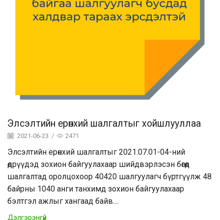
Элсэлтийн ерөнхий шалгалтыг хойшлууллаа
2021-06-23
/
2471
Элсэлтийн ерөнхий шалгалтыг 2021.07.01-04-ний
өдрүүдэд зохион байгуулахаар шийдвэрлэсэн бөгөөд
шалгалтад оролцохоор 40420 шалгуулагч бүртгүүлж 48
байрны 1040 анги танхимд зохион байгуулахаар
бэлтгэл ажлыг хангаад байв....
Дэлгэрэнгүй