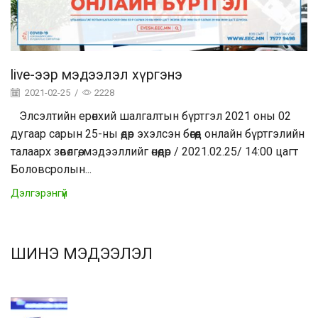
live-ээр мэдээлэл хүргэнэ
2021-02-25
/
2228
Элсэлтийн ерөнхий шалгалтын бүртгэл 2021 оны 02
дугаар сарын 25-ны өдөр эхэлсэн бөгөөд онлайн бүртгэлийн
талаарх зөвөлгөө, мэдээллийг өнөөдөр / 2021.02.25/ 14:00 цагт
Боловсролын...
Дэлгэрэнгүй
ШИНЭ МЭДЭЭЛЭЛ