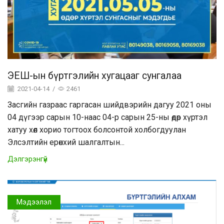
ЭЕШ-ын бүртгэлийн хугацааг сунгалаа
2021-04-14
/
2461
Засгийн газраас гаргасан шийдвэрийн дагуу 2021 оны
04 дүгээр сарын 10-наас 04-р сарын 25-ны өдөр хүртэл
хатуу хөл хорио тогтоох болсонтой холбогдуулан
Элсэлтийн ерөнхий шалгалтын...
Дэлгэрэнгүй
Мэдээлэл