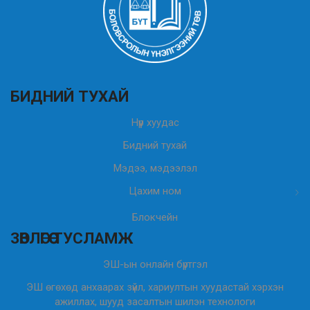
БИДНИЙ ТУХАЙ
Нүүр хуудас
Бидний тухай
Мэдээ, мэдээлэл
Цахим ном
Блокчейн
ЗӨВЛӨГӨӨ ТУСЛАМЖ
ЭШ-ын онлайн бүртгэл
ЭШ өгөхөд анхаарах зүйл, хариултын хуудастай хэрхэн
ажиллах, шууд засалтын шилэн технологи