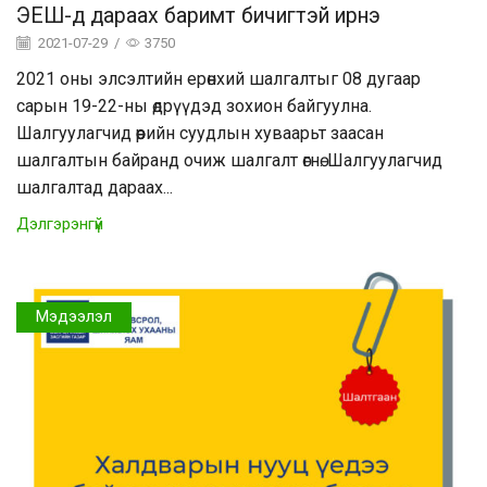
ЭЕШ-д дараах баримт бичигтэй ирнэ
2021-07-29
/
3750
2021 оны элсэлтийн ерөнхий шалгалтыг 08 дугаар
сарын 19-22-ны өдрүүдэд зохион байгуулна.
Шалгуулагчид өөрийн суудлын хуваарьт заасан
шалгалтын байранд очиж шалгалт өгнө. Шалгуулагчид
шалгалтад дараах...
Дэлгэрэнгүй
Мэдээлэл