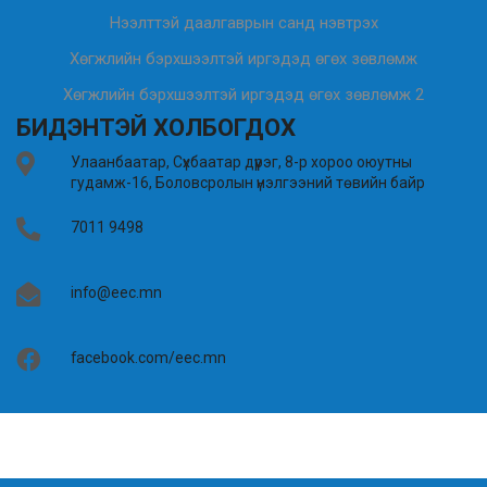
Нээлттэй даалгаврын санд нэвтрэх
Хөгжлийн бэрхшээлтэй иргэдэд өгөх зөвлөмж
Хөгжлийн бэрхшээлтэй иргэдэд өгөх зөвлөмж 2
БИДЭНТЭЙ ХОЛБОГДОХ
Улаанбаатар, Сүхбаатар дүүрэг, 8-р хороо оюутны
гудамж-16, Боловсролын үнэлгээний төвийн байр
7011 9498
info@eec.mn
facebook.com/eec.mn