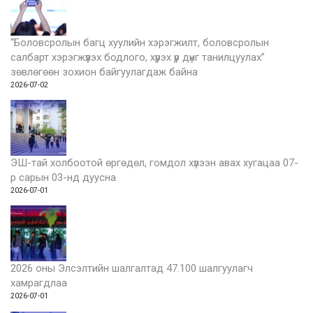
“Боловсролын багц хуулийн хэрэгжилт, боловсролын
салбарт хэрэгжүүлэх бодлого, хүрэх үр дүнг танилцуулах”
зөвлөгөөн зохион байгуулагдаж байна
2026-07-02
ЭШ-тай холбоотой өргөдөл, гомдол хүлээн авах хугацаа 07-
р сарын 03-нд дуусна
2026-07-01
2026 оны Элсэлтийн шалгалтад 47.100 шалгуулагч
хамрагдлаа
2026-07-01