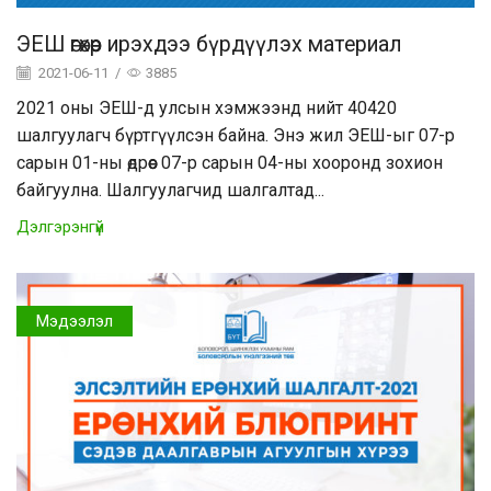
ЭЕШ өгөхөөр ирэхдээ бүрдүүлэх материал
2021-06-11
/
3885
2021 оны ЭЕШ-д улсын хэмжээнд нийт 40420
шалгуулагч бүртгүүлсэн байна. Энэ жил ЭЕШ-ыг 07-р
сарын 01-ны өдрөөс 07-р сарын 04-ны хооронд зохион
байгуулна. Шалгуулагчид шалгалтад...
Дэлгэрэнгүй
Мэдээлэл