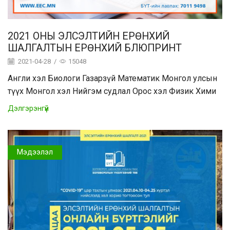
2021 ОНЫ ЭЛСЭЛТИЙН ЕРӨНХИЙ
ШАЛГАЛТЫН ЕРӨНХИЙ БЛЮПРИНТ
2021-04-28
/
15048
Англи хэл Биологи Газарзүй Математик Монгол улсын
түүх Монгол хэл Нийгэм судлал Орос хэл Физик Хими
Дэлгэрэнгүй
Мэдээлэл