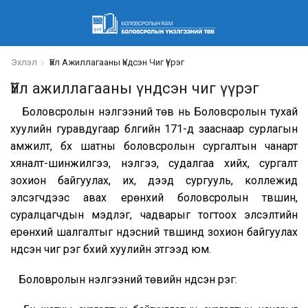
Эхлэл
Үйл Ажиллагааны Үндсэн Чиг Үүрэг
Үйл ажиллагааны үндсэн чиг үүрэг
Боловсролын үнэлгээний төв нь Боловсролын тухай
хуулийн гуравдугаар бүлгийн 171-д зааснаар сурлагын
амжилт, бүх шатны боловсролын сургалтын чанарт
хяналт-шинжилгээ, үнэлгээ, судалгаа хийх, сургалт
зохион байгуулах, их, дээд сургууль, коллежид
элсэгчдээс авах ерөнхий боловсролын түвшин,
суралцагчдын мэдлэг, чадварыг тогтоох элсэлтийн
ерөнхий шалгалтыг үндэсний түвшинд зохион байгуулах
үндсэн чиг үүрэг бүхий хуулийн этгээд юм.
Боловролын үнэлгээний төвийн үндсэн үүрэг: