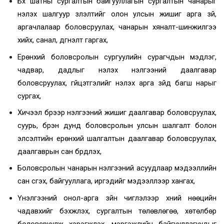
Бүх шатны сургалтын байгууллагын сургалтын чанарыг
үнэлэх шалгуур үзүүлэлтийг олон улсын жишиг арга зүй,
аргачлалаар боловсруулах, чанарын хяналт-шинжилгээ
хийх, санал, дүгнэлт гаргах,
Ерөнхий боловсролын сургуулийн сурагчдын мэдлэг,
чадвар, дадлыг үнэлэх үнэлгээний даалгавар
боловсруулах, гүйцэтгэлийг үнэлэх арга зүйд багш нарыг
сургах,
Хичээл бүрээр үнэлгээний жишиг даалгавар боловсруулах,
суурь, бүрэн дунд боловсролын улсын шалгалт болон
элсэлтийн ерөнхий шалгалтын даалгавар боловсруулах,
даалгаврын сан бүрдүүлэх,
Боловсролын чанарын үнэлгээний асуудлаар мэдээллийн
сан үүсгэх, байгууллага, иргэдийг мэдээллээр хангах,
Үнэлгээний онол-арга зүйн чиглэлээр хүний нөөцийн
чадавхийг бэхжүүлэх, сургалтын төлөвлөгөө, хөтөлбөр
боловсруулж хэрэгжүүлэх, мэргэжлийн байгууллагуудыг