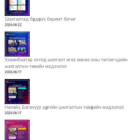
Шалгалтад бүрдүүлэх баримт бичиг
2026-06-22
Улаанбаатар хотод шалгалт өгөх өмнөх оны төгсөгчдийн
шалгалтын төвийн мэдээлэл
2026-06-17
Налайх, Багануур дүүргийн шалгалтын төвүүдийн мэдээлэл
2026-06-17