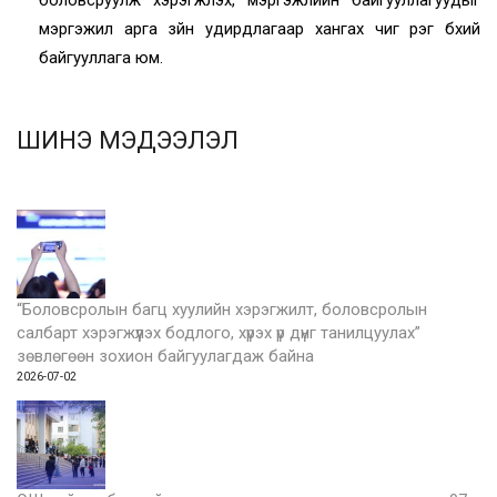
мэргэжил арга зүйн удирдлагаар хангах чиг үүрэг бүхий
байгууллага юм.
ШИНЭ МЭДЭЭЛЭЛ
“Боловсролын багц хуулийн хэрэгжилт, боловсролын
салбарт хэрэгжүүлэх бодлого, хүрэх үр дүнг танилцуулах”
зөвлөгөөн зохион байгуулагдаж байна
2026-07-02