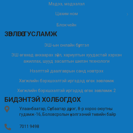
Мэдээ, мэдээлэл
Цахим ном
Блокчейн
ЗӨВЛӨГӨӨ ТУСЛАМЖ
ЭШ-ын онлайн бүртгэл
ЭШ өгөхөд анхаарах зүйл, хариултын хуудастай хэрхэн
ажиллах, шууд засалтын шилэн технологи
Нээлттэй даалгаврын санд нэвтрэх
Хөгжлийн бэрхшээлтэй иргэдэд өгөх зөвлөмж
Хөгжлийн бэрхшээлтэй иргэдэд өгөх зөвлөмж 2
БИДЭНТЭЙ ХОЛБОГДОХ
Улаанбаатар, Сүхбаатар дүүрэг, 8-р хороо оюутны
гудамж-16, Боловсролын үнэлгээний төвийн байр
7011 9498