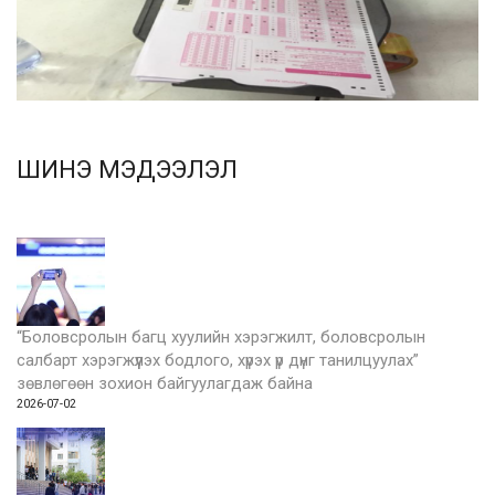
ШИНЭ МЭДЭЭЛЭЛ
“Боловсролын багц хуулийн хэрэгжилт, боловсролын
салбарт хэрэгжүүлэх бодлого, хүрэх үр дүнг танилцуулах”
зөвлөгөөн зохион байгуулагдаж байна
2026-07-02