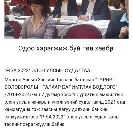
Одоо хэрэгжиж буй төсөл хөтөлбөр:
“PISA 2022” ОЛОН УЛСЫН СУДАЛГАА
Монгол Улсын Засгийн Газраас баталсан “ТӨРӨӨС
БОЛОВСРОЛЫН ТАЛААР БАРИМТЛАХ БОДЛОГО”-
/2014-2024/-ын 7 дугаар хэсэгт Сурлагын амжилтын
олон улсын чанарын үнэлгээний судалгаанд 2021 онд
хамрагдана гэж заасны дагуу дэлхийн банкны
санхүүжилтээр “PISA 2022” олон улсын судалгааны
төслийг хэрэгжүүлж байна.