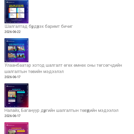
Шалгалтад бүрдүүлэх баримт бичиг
2026-06-22
Улаанбаатар хотод шалгалт өгөх өмнөх оны төгсөгчдийн
шалгалтын төвийн мэдээлэл
2026-06-17
Налайх, Багануур дүүргийн шалгалтын төвүүдийн мэдээлэл
2026-06-17