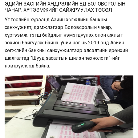
ЭДИЙН ЗАСГИЙН ХҮНДРЭЛИЙН ҮЕД БОЛОВСРОЛЫН
ЧАНАР, ХҮРТЭЭМЖИЙГ САЙЖРУУЛАХ ТӨСӨЛ
Уг төслийн хүрээнд Азийн хөгжлийн банкны
санхүүжилт, дэмжлэгээр Боловсролын чанар,
хүртээмж, тэгш байдлыг нэмэгдүүлэх олон ажлыг
зохион байгуулж байна. Үүний нэг нь 2019 онд Азийн
хөгжлийн банкны санхүүжилтээр элсэлтийн ерөнхий
шалгалтад “Шууд засалтын шилэн технологи”-ийг
нэвтрүүлээд байна.