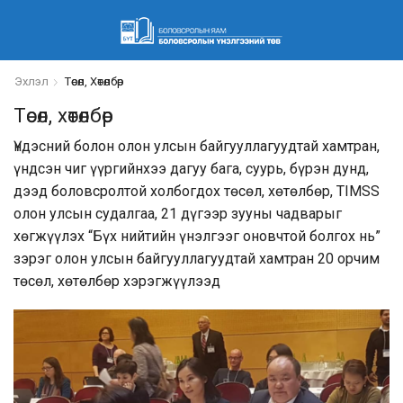
Эхлэл
Төсөл, Хөтөлбөр
Төсөл, хөтөлбөр
Үндэсний болон олон улсын байгууллагуудтай хамтран,
үндсэн чиг үүргийнхээ дагуу бага, суурь, бүрэн дунд,
дээд боловсролтой холбогдох төсөл, хөтөлбөр, TIMSS
олон улсын судалгаа, 21 дүгээр зууны чадварыг
хөгжүүлэх “Бүх нийтийн үнэлгээг оновчтой болгох нь”
зэрэг олон улсын байгууллагуудтай хамтран 20 орчим
төсөл, хөтөлбөр хэрэгжүүлээд