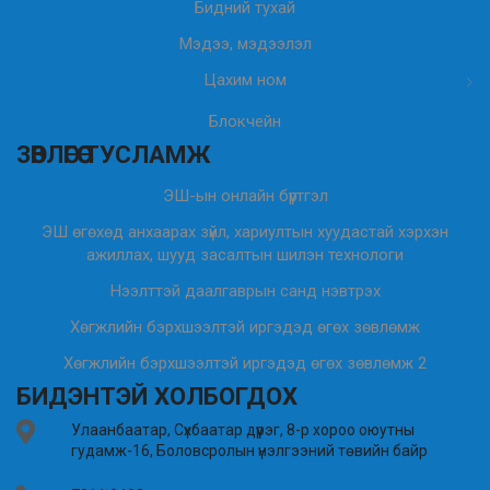
Бидний тухай
Мэдээ, мэдээлэл
Цахим ном
Блокчейн
ЗӨВЛӨГӨӨ ТУСЛАМЖ
ЭШ-ын онлайн бүртгэл
ЭШ өгөхөд анхаарах зүйл, хариултын хуудастай хэрхэн
ажиллах, шууд засалтын шилэн технологи
Нээлттэй даалгаврын санд нэвтрэх
Хөгжлийн бэрхшээлтэй иргэдэд өгөх зөвлөмж
Хөгжлийн бэрхшээлтэй иргэдэд өгөх зөвлөмж 2
БИДЭНТЭЙ ХОЛБОГДОХ
Улаанбаатар, Сүхбаатар дүүрэг, 8-р хороо оюутны
гудамж-16, Боловсролын үнэлгээний төвийн байр