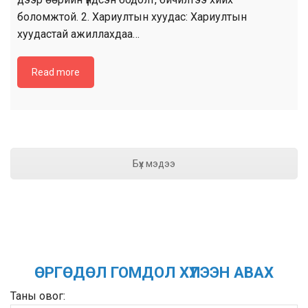
боломжтой. 2. Хариултын хуудас: Хариултын
хуудастай ажиллахдаа…
Read more
Бүх мэдээ
ӨРГӨДӨЛ ГОМДОЛ ХҮЛЭЭН АВАХ
Таны овог: