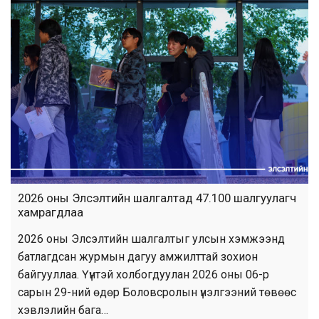
2026 оны Элсэлтийн шалгалтад 47.100 шалгуулагч
хамрагдлаа
2026 оны Элсэлтийн шалгалтыг улсын хэмжээнд
батлагдсан журмын дагуу амжилттай зохион
байгууллаа. Үүнтэй холбогдуулан 2026 оны 06-р
сарын 29-ний өдөр Боловсролын үнэлгээний төвөөс
хэвлэлийн бага…