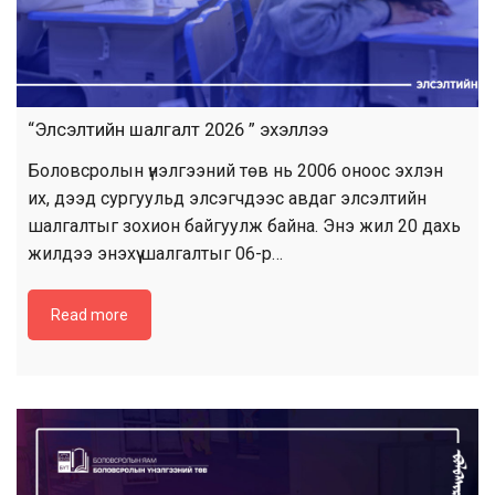
“Элсэлтийн шалгалт 2026 ” эхэллээ
Боловсролын үнэлгээний төв нь 2006 оноос эхлэн
их, дээд сургуульд элсэгчдээс авдаг элсэлтийн
шалгалтыг зохион байгуулж байна. Энэ жил 20 дахь
жилдээ энэхүү шалгалтыг 06-р…
Read more