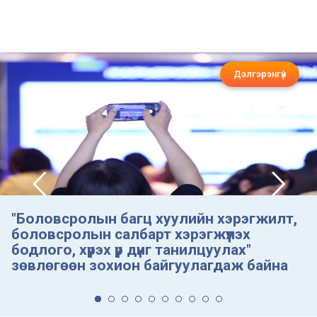
Дэлгэрэнгүй
"Боловсролын багц хуулийн хэрэгжилт,
боловсролын салбарт хэрэгжүүлэх
бодлого, хүрэх үр дүнг танилцуулах"
зөвлөгөөн зохион байгуулагдаж байна