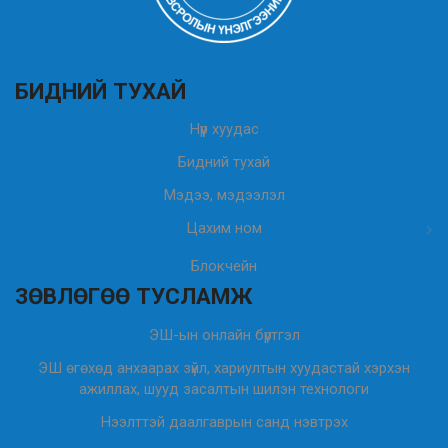
БИДНИЙ ТУХАЙ
Нүүр хуудас
Бидний тухай
Мэдээ, мэдээлэл
Цахим ном
Блокчейн
ЗӨВЛӨГӨӨ ТУСЛАМЖ
ЭШ-ын онлайн бүртгэл
ЭШ өгөхөд анхаарах зүйл, хариултын хуудастай хэрхэн
ажиллах, шууд засалтын шилэн технологи
Нээлттэй даалгаврын санд нэвтрэх