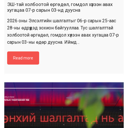
ЭШ-тай холбоотой өргөдөл, гомдол хүлээн авах
хугацаа 07-р сарын 03-нд дуусна
2026 оны Элсэлтийн шалгалтыг 06-р сарын 25-аас
28-ны өдрүүдэд зохион байгууллаа. Тус шалгалттай
холбоотой өргөдөл, гомдол хүлээн авах хугацаа 07-р
сарын 03-ны өдөр дуусна. Иймд…
Read more