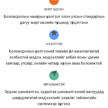
МЭРГЭШСЭН
Боловсролын чанарын үнэлгээг олон улсын стандартын
дагуу мэргэжлийн түвшинд гүйцэтгэнэ.
НЭЭЛТТЭЙ
Боловсролын үнэлгээний төвийн үйл ажиллагаатай
холбоотой мэдээ, мэдээллийг албан ёсны цахим
хаягаар, утсаар, онлайн чатаар хүлээн авах боломжтой.
ХҮРТЭЭМЖТЭЙ
Эрдэм шинжилгээ, судалгаа шинжилгээний ажлуудад
шаардлагатай мэдээллийг ухаалаг тайлангийн
системээр хүргэнэ.