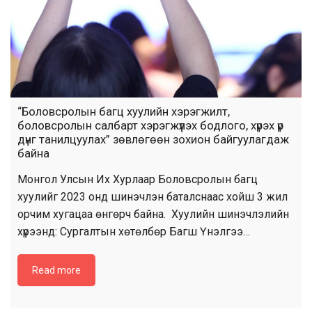
“Боловсролын багц хуулийн хэрэгжилт,
боловсролын салбарт хэрэгжүүлэх бодлого, хүрэх үр
дүнг танилцуулах” зөвлөгөөн зохион байгуулагдаж
байна
Монгол Улсын Их Хурлаар Боловсролын багц
хуулийг 2023 онд шинэчлэн баталснаас хойш 3 жил
орчим хугацаа өнгөрч байна. Хуулийн шинэчлэлийн
хүрээнд: Сургалтын хөтөлбөр Багш Үнэлгээ…
Read more