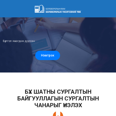
2026 ОНЫ ЭЛСЭЛТИЙН 
Бүртгэл явагдаж дууссан
Нэвтрэх
БҮХ ШАТНЫ СУРГАЛТЫН
БАЙГУУЛЛАГЫН СУРГАЛТЫН
ЧАНАРЫГ ҮНЭЛЭХ