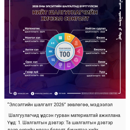
“Элсэлтийн шалгалт 2026” зөвлөгөө, мэдээлэл
Шалгуулагчид үндсэн гурван материалтай ажиллана.
Үүнд: 1. Шалгалтын дэвтэр: Та шалгалтын дэвтэр
дээр өөрийн үндсэн бодолт, бичилтээ хийх